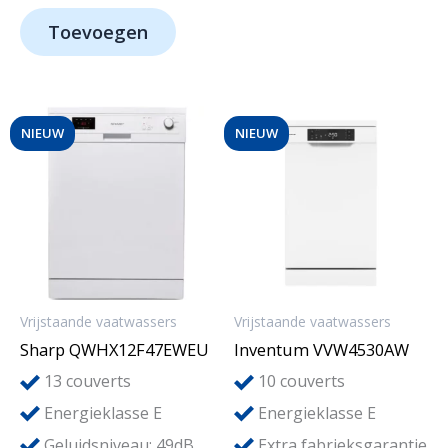
was:
is:
Toevoegen
€399,-.
€349,-.
NIEUW
NIEUW
Vrijstaande vaatwassers
Vrijstaande vaatwassers
Sharp QWHX12F47EWEU
Inventum VVW4530AW
13
10
couverts
couverts
Energieklasse E
Energieklasse E
Geluidsniveau: 49dB
Extra fabrieksgarantie