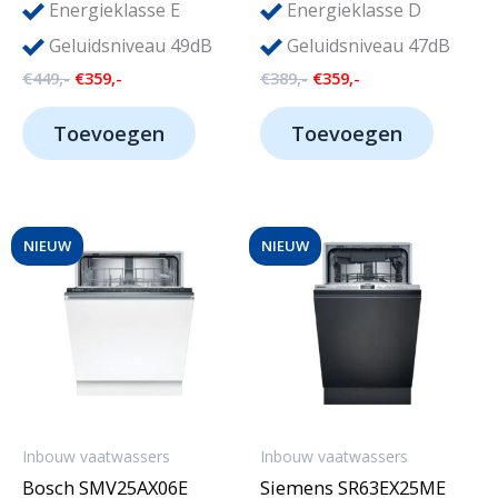
Energieklasse E
Energieklasse D
Geluidsniveau 49dB
Geluidsniveau 47dB
Oorspronkelijke
Huidige
Oorspronkelijke
Huidige
€
449,-
€
359,-
€
389,-
€
359,-
prijs
prijs
prijs
prijs
was:
is:
was:
is:
Toevoegen
Toevoegen
€449,-.
€359,-.
€389,-.
€359,-.
NIEUW
NIEUW
Inbouw vaatwassers
Inbouw vaatwassers
Bosch SMV25AX06E
Siemens SR63EX25ME