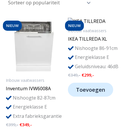
.
.
p
p
r
r
NIEUW
NIEUW
Inbouw vaatwassers
i
i
IKEA TILLREDA XL
j
j
Nishoogte 86-91cm
s
s
Energieklasse E
Geluidsniveau: 46dB
Oorspronkelijke
Huidige
€
349,-
€
299,-
prijs
prijs
Inbouw vaatwassers
was:
is:
Inventum IVW6008A
Toevoegen
€349,-.
€299,-.
Nishoogte 82-87cm
Energieklasse E
Extra fabrieksgarantie
Oorspronkelijke
Huidige
€
399,-
€
349,-
prijs
prijs