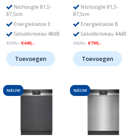
Nishoogte 81,5-
Nishoogte 81,5-
87,5cm
87,5cm
Energieklasse E
Energieklasse B
Geluidsniveau 48dB
Geluidsniveau 44dB
Oorspronkelijke
Huidige
Oorspronkelijke
Huidige
€
599,-
€
449,-
€
839,-
€
799,-
prijs
prijs
prijs
prijs
was:
is:
was:
is:
Toevoegen
Toevoegen
€599,-.
€449,-.
€839,-.
€799,-.
NIEUW
NIEUW