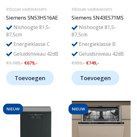
Inbouw vaatwassers
Inbouw vaatwassers
Siemens SN53HS16AE
Siemens SN43ES71MS
Nishoogte 81,5-
Nishoogte 81,5-
87,5cm
87,5cm
Energieklasse C
Energieklasse B
Geluidsniveau 42dB
Geluidsniveau 42dB
Oorspronkelijke
Huidige
Oorspronkelijke
Huidige
€
1.109,-
€
679,-
€
959,-
€
749,-
prijs
prijs
prijs
prijs
was:
is:
was:
is:
Toevoegen
Toevoegen
€1.109,-.
€679,-.
€959,-.
€749,-.
NIEUW
NIEUW