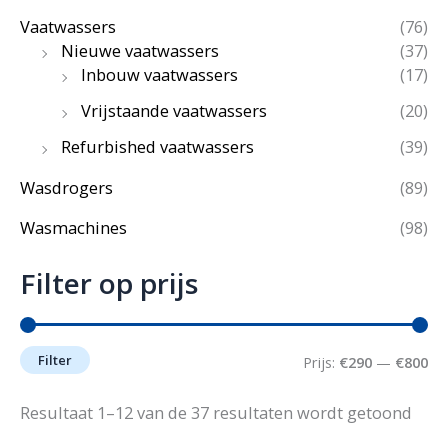
Vaatwassers
(76)
Nieuwe vaatwassers
(37)
Inbouw vaatwassers
(17)
Vrijstaande vaatwassers
(20)
Refurbished vaatwassers
(39)
Wasdrogers
(89)
Wasmachines
(98)
Filter op prijs
Filter
M
M
Prijs:
€290
—
€800
i
a
Geso
Resultaat 1–12 van de 37 resultaten wordt getoond
op
n
x
popu