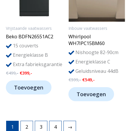
Vrijstaande vaatwassers
Inbouw vaatwassers
Beko BDFN26551AC2
Whirlpool
WH7IPC15BM60
15
couverts
Nishoogte 82-90cm
Energieklasse B
Energieklasse C
Extra fabrieksgarantie
Geluidsniveau 44dB
Oorspronkelijke
Huidige
€
499,-
€
399,-
prijs
prijs
Oorspronkelijke
Huidige
€
599,-
€
549,-
was:
is:
prijs
prijs
Toevoegen
€499,-.
€399,-.
was:
is:
Toevoegen
€599,-.
€549,-.
1
2
3
4
→