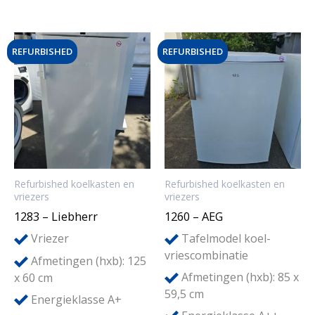
REFURBISHED
REFURBISHED
Refurbished koelkasten en
Refurbished koelkasten en
vriezers
vriezers
1283 – Liebherr
1260 – AEG
Vriezer
Tafelmodel koel-
vriescombinatie
Afmetingen (hxb): 125
Afmetingen (hxb): 85 x
x 60 cm
59,5 cm
Energieklasse A+