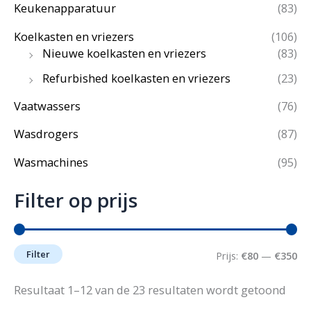
Keukenapparatuur
(83)
Koelkasten en vriezers
(106)
Nieuwe koelkasten en vriezers
(83)
Refurbished koelkasten en vriezers
(23)
Vaatwassers
(76)
Wasdrogers
(87)
Wasmachines
(95)
Filter op prijs
Filter
M
M
Prijs:
€80
—
€350
i
a
Geso
Resultaat 1–12 van de 23 resultaten wordt getoond
op
n
x