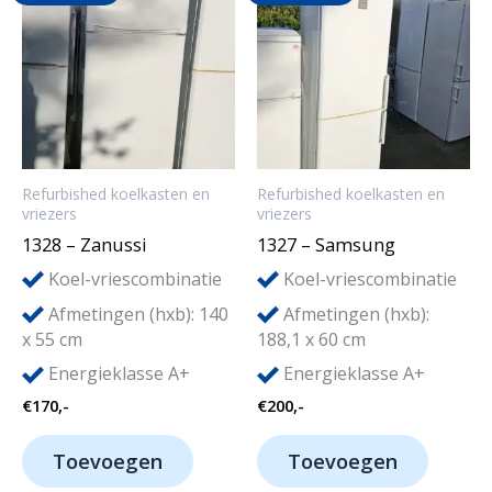
Refurbished koelkasten en
Refurbished koelkasten en
vriezers
vriezers
1328 – Zanussi
1327 – Samsung
Koel-vriescombinatie
Koel-vriescombinatie
Afmetingen (hxb): 140
Afmetingen (hxb):
x 55 cm
188,1 x 60 cm
Energieklasse A+
Energieklasse A+
€
170,-
€
200,-
Toevoegen
Toevoegen