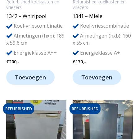
Refurbished koelkasten en
Refurbished koelkasten en
vriezers
vriezers
1342 – Whirlpool
1341 – Miele
Koel-vriescombinatie
Koel-vriescombinatie
Afmetingen (hxb): 189
Afmetingen (hxb): 160
x 59,6 cm
x 55 cm
Energieklasse A++
Energieklasse A+
€
200,-
€
170,-
Toevoegen
Toevoegen
REFURBISHED
REFURBISHED