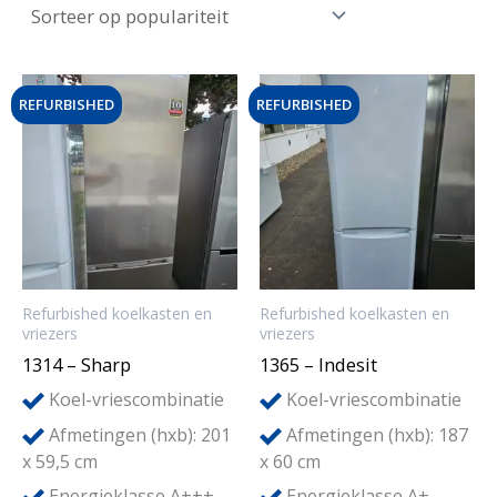
popu
.
.
p
p
r
r
REFURBISHED
REFURBISHED
i
i
j
j
s
s
Refurbished koelkasten en
Refurbished koelkasten en
vriezers
vriezers
1314 – Sharp
1365 – Indesit
Koel-vriescombinatie
Koel-vriescombinatie
Afmetingen (hxb): 201
Afmetingen (hxb): 187
x 59,5 cm
x 60 cm
Energieklasse A+++
Energieklasse A+