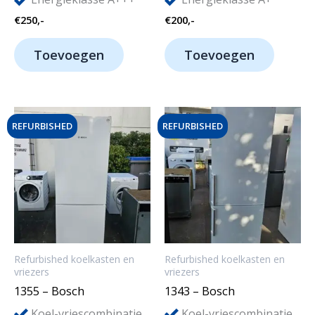
€
250,-
€
200,-
Toevoegen
Toevoegen
REFURBISHED
REFURBISHED
Refurbished koelkasten en
Refurbished koelkasten en
vriezers
vriezers
1355 – Bosch
1343 – Bosch
Koel-vriescombinatie
Koel-vriescombinatie