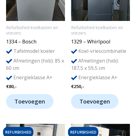
Refurbished koelkasten en
Refurbished koelkasten en
vriezers
vriezers
1334 – Bosch
1329 – Whirlpool
Tafelmodel koeler
Koel-vriescombinatie
Afmetingen (hxb): 85 x
Afmetingen (hxb):
60 cm
187,5 x 59,5 cm
Energieklasse A+
Energieklasse A+
€
80,-
€
250,-
Toevoegen
Toevoegen
REFURBISHED
REFURBISHED