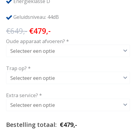
Energieklasse D
Geluidsniveau: 44dB
Oorspronkelijke
Huidige
€
649,-
€
479,-
prijs
prijs
Oude apparaat afvoeren?
*
was:
is:
€649,-.
€479,-.
Trap op?
*
Extra service?
*
Bestelling totaal:
€
479,-