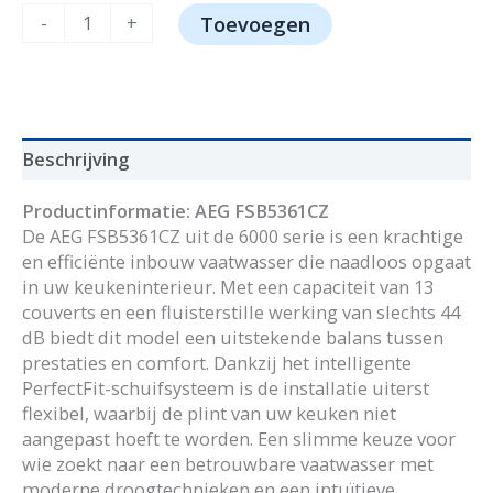
AEG
-
+
Toevoegen
FSB5361CZ
aantal
Beschrijving
Productinformatie: AEG FSB5361CZ
De AEG FSB5361CZ uit de 6000 serie is een krachtige
en efficiënte inbouw vaatwasser die naadloos opgaat
in uw keukeninterieur. Met een capaciteit van 13
couverts en een fluisterstille werking van slechts 44
dB biedt dit model een uitstekende balans tussen
prestaties en comfort. Dankzij het intelligente
PerfectFit-schuifsysteem is de installatie uiterst
flexibel, waarbij de plint van uw keuken niet
aangepast hoeft te worden. Een slimme keuze voor
wie zoekt naar een betrouwbare vaatwasser met
moderne droogtechnieken en een intuïtieve