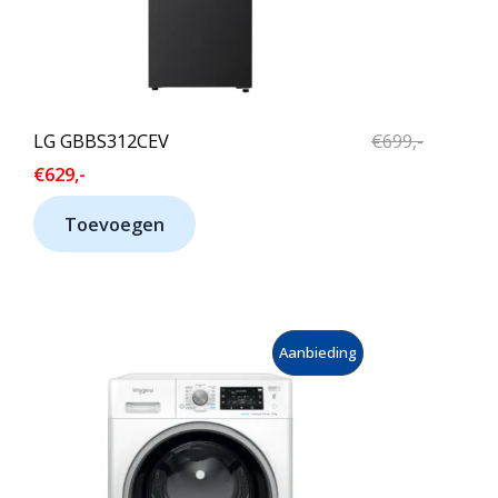
O
T
P
I
N
LG GBBS312CEV
€
699,-
D
€
629,-
E
Toevoegen
U
I
T
P
Aanbieding
V
R
E
O
R
D