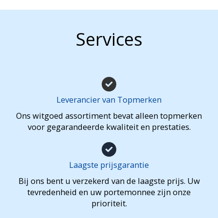
V
Services
E
R
K
O
Leverancier van Topmerken
O
Ons witgoed assortiment bevat alleen topmerken
voor gegarandeerde kwaliteit en prestaties.
P
Laagste prijsgarantie
Bij ons bent u verzekerd van de laagste prijs. Uw
tevredenheid en uw portemonnee zijn onze
prioriteit.