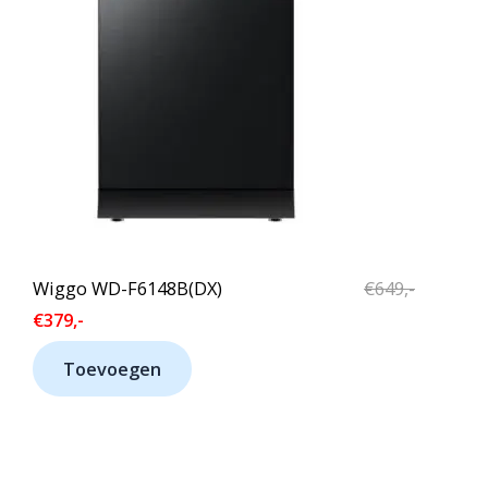
E
O
R
D
K
U
O
C
O
T
P
I
N
Wiggo WD-F6148B(DX)
€
649,-
D
€
379,-
E
Toevoegen
U
I
T