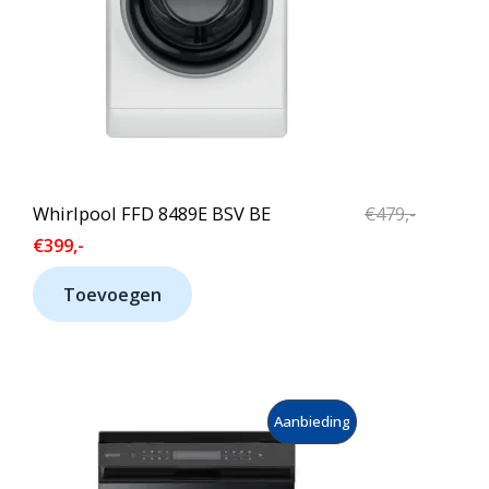
K
U
O
C
O
T
P
I
N
Whirlpool FFD 8489E BSV BE
€
479,-
D
€
399,-
E
Toevoegen
U
I
T
P
Aanbieding
V
R