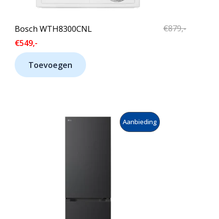
I
N
Bosch WTH8300CNL
€
879,-
D
€
549,-
E
Toevoegen
U
I
T
P
Aanbieding
V
R
E
O
R
D
K
U
O
C