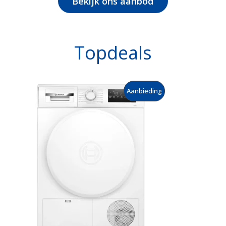
Bekijk ons aanbod
Topdeals
P
Aanbieding
R
O
D
U
C
T