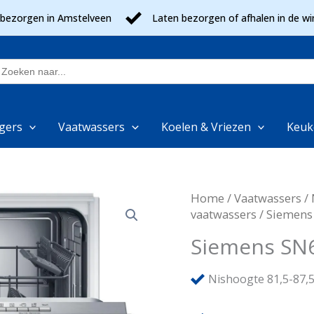
 bezorgen in Amstelveen
Laten bezorgen of afhalen in de wi
oek
aar:
gers
Vaatwassers
Koelen & Vriezen
Keuk
Home
/
Vaatwassers
/
vaatwassers
/ Siemen
Siemens SN
Nishoogte 81,5-87,