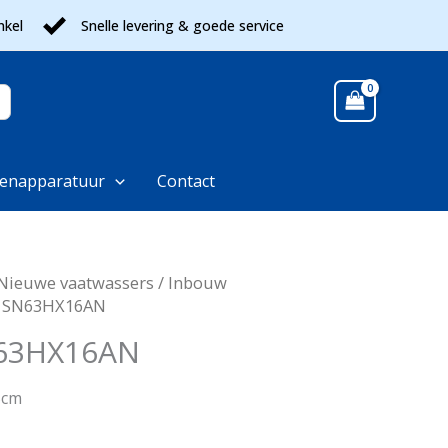
nkel
Snelle levering & goede service
enapparatuur
Contact
Nieuwe vaatwassers
/
Inbouw
s SN63HX16AN
63HX16AN
5cm