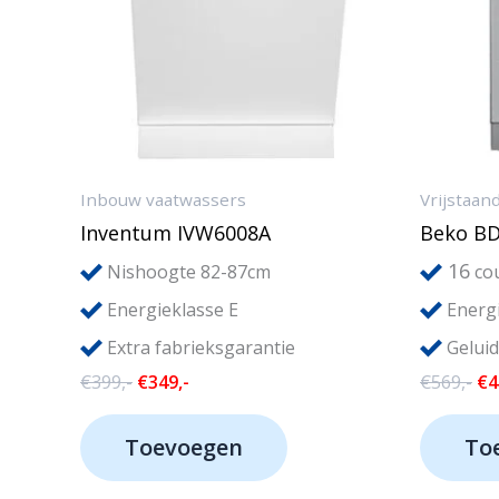
Inbouw vaatwassers
Vrijstaan
Inventum IVW6008A
Beko B
16
Nishoogte 82-87cm
cou
Energieklasse E
Energi
Extra fabrieksgarantie
Geluid
Oorspronkelijke
Huidige
Oo
€
399,-
€
349,-
€
569,-
€
4
prijs
prijs
pri
was:
is:
wa
Toevoegen
To
€399,-.
€349,-.
€5