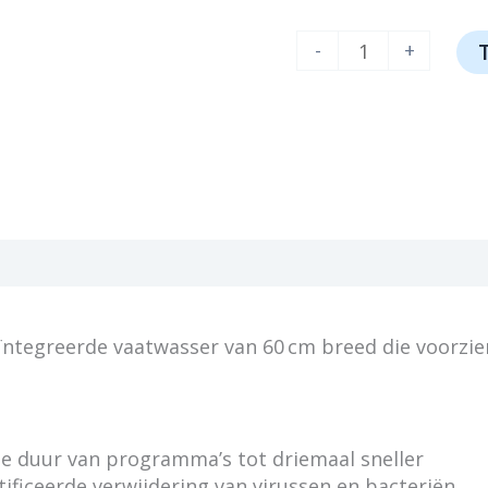
Siemens
-
+
SN63HX16AN
aantal
eïntegreerde vaatwasser van 60 cm breed die voorzie
de duur van programma’s tot driemaal sneller
ficeerde verwijdering van virussen en bacteriën