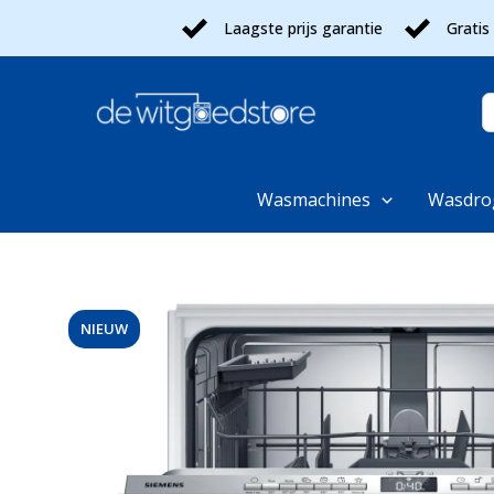
Ga
Laagste prijs garantie
Gratis
naar
de
inhoud
Z
n
Wasmachines
Wasdro
NIEUW