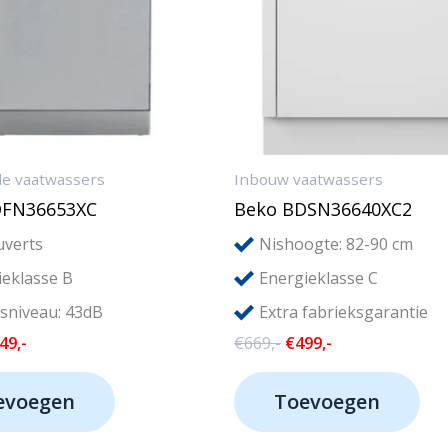
de vaatwassers
Inbouw vaatwassers
DFN36653XC
Beko BDSN36640XC2
verts
Nishoogte: 82-90 cm
eklasse B
Energieklasse C
sniveau: 43dB
Extra fabrieksgarantie
rspronkelijke
Huidige
Oorspronkelijke
Huidige
49,-
€
669,-
€
499,-
js
prijs
prijs
prijs
s:
is:
was:
is:
evoegen
Toevoegen
69,-.
€449,-.
€669,-.
€499,-.