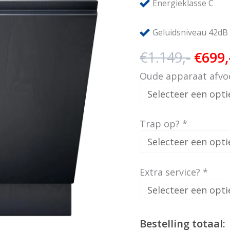
Energieklasse C
Geluidsniveau 42dB
Oorsp
€
1.149,-
€
699,
prijs
Oude apparaat afvo
was:
€1.14
Trap op?
*
Extra service?
*
Bestelling totaal: