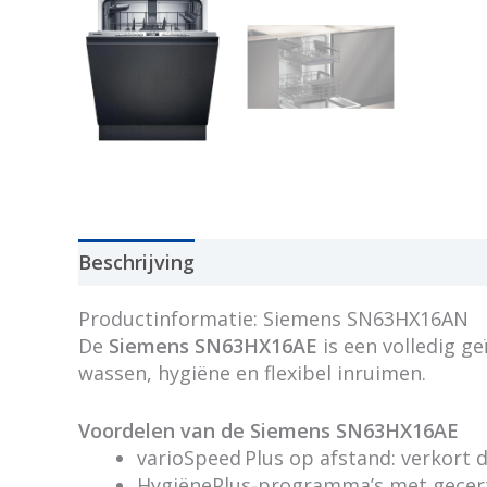
Beschrijving
Productinformatie: Siemens SN63HX16AN
De
Siemens SN63HX16AE
is een volledig g
wassen, hygiëne en flexibel inruimen.
Voordelen van de Siemens SN63HX16AE
varioSpeed Plus op afstand: verkort 
HygiënePlus‑programma’s met gecerti