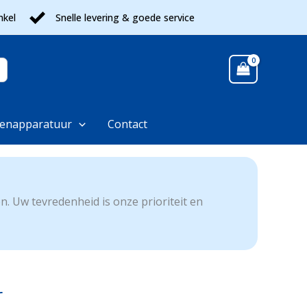
nkel
Snelle levering & goede service
enapparatuur
Contact
n. Uw tevredenheid is onze prioriteit en
r