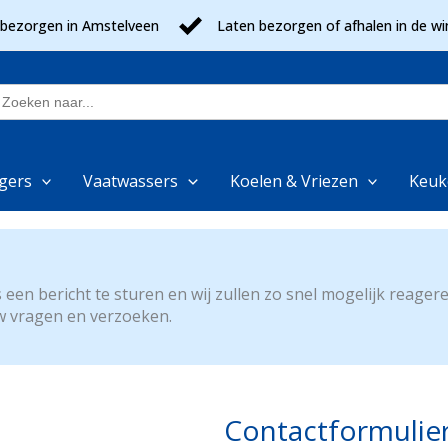
 bezorgen in Amstelveen
Laten bezorgen of afhalen in de wi
oek
aar:
gers
Vaatwassers
Koelen & Vriezen
Keuk
een bericht te sturen en wij zullen zo snel mogelijk reagere
uw vragen en verzoeken.
Contactformulie