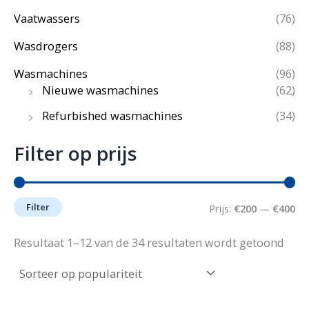
Vaatwassers
(76)
Wasdrogers
(88)
Wasmachines
(96)
Nieuwe wasmachines
(62)
Refurbished wasmachines
(34)
Filter op prijs
Filter
M
M
Prijs:
€200
—
€400
i
a
Geso
Resultaat 1–12 van de 34 resultaten wordt getoond
op
n
x
popu
.
.
p
p