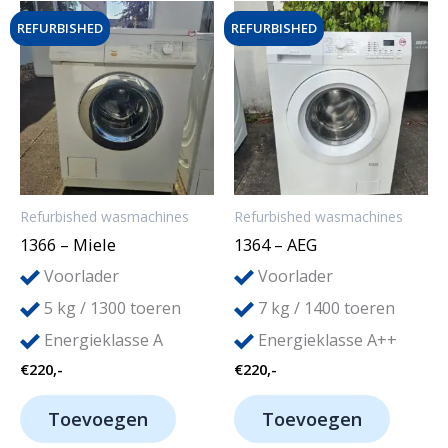
r
r
REFURBISHED
REFURBISHED
i
i
j
j
s
s
Refurbished wasmachines
Refurbished wasmachines
1366 – Miele
1364 – AEG
Voorlader
Voorlader
5
7
kg / 1300 toeren
kg / 1400 toeren
Energieklasse A
Energieklasse A++
€
220,-
€
220,-
Toevoegen
Toevoegen