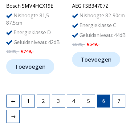
Bosch SMV4HCX19E
AEG FSB34707Z
Nishoogte 81,5-
Nishoogte 82-90cm
87,5cm
Energieklasse C
Energieklasse D
Geluidsniveau: 44dB
Geluidsniveau: 42dB
Oorspronkelijke
Huidige
€
699,-
€
549,-
prijs
prijs
Oorspronkelijke
Huidige
€
899,-
€
749,-
was:
is:
prijs
prijs
Toevoegen
€699,-.
€549,-.
was:
is:
Toevoegen
€899,-.
€749,-.
←
1
2
3
4
5
6
7
→