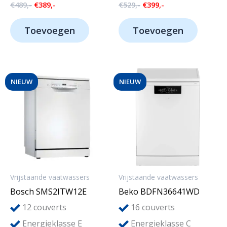
Oorspronkelijke
Huidige
Oorspronkelijke
Huidige
€
489,-
€
389,-
€
529,-
€
399,-
prijs
prijs
prijs
prijs
was:
is:
was:
is:
Toevoegen
Toevoegen
€489,-.
€389,-.
€529,-.
€399,-.
NIEUW
NIEUW
Vrijstaande vaatwassers
Vrijstaande vaatwassers
Bosch SMS2ITW12E
Beko BDFN36641WD
12
16
couverts
couverts
Energieklasse E
Energieklasse C