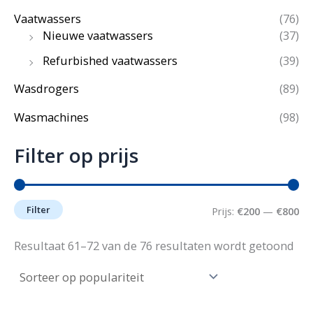
Vaatwassers
(76)
Nieuwe vaatwassers
(37)
Refurbished vaatwassers
(39)
Wasdrogers
(89)
Wasmachines
(98)
Filter op prijs
Filter
M
M
Prijs:
€200
—
€800
i
a
Ges
Resultaat 61–72 van de 76 resultaten wordt getoond
op
n
x
pop
.
.
p
p