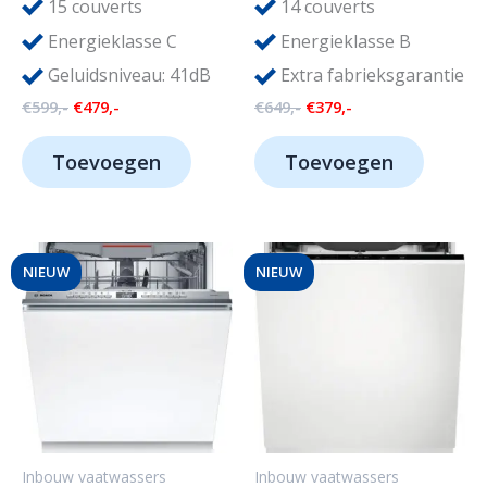
15
14
couverts
couverts
Energieklasse C
Energieklasse B
Geluidsniveau: 41dB
Extra fabrieksgarantie
Oorspronkelijke
Huidige
Oorspronkelijke
Huidige
€
599,-
€
479,-
€
649,-
€
379,-
prijs
prijs
prijs
prijs
was:
is:
was:
is:
Toevoegen
Toevoegen
€599,-.
€479,-.
€649,-.
€379,-.
NIEUW
NIEUW
Inbouw vaatwassers
Inbouw vaatwassers