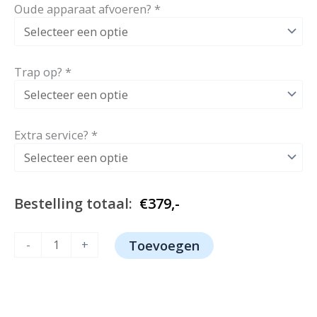
prijs
prijs
Oude apparaat afvoeren?
*
was:
is:
€649,-.
€379,-.
Trap op?
*
Extra service?
*
Bestelling totaal:
€
379,-
Wiggo
-
+
Toevoegen
WD-
F6148B(DX)
aantal