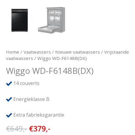
Home
/
Vaatwassers
/
Nieuwe vaatwassers
/
Vrijstaande
vaatwassers
/ Wiggo WD-F6148B(DX)
Wiggo WD-F6148B(DX)
14
couverts
Energieklasse B
Extra fabrieksgarantie
Oorspronkelijke
Huidige
€
649,-
€
379,-