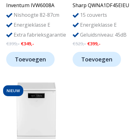
Inventum IVW6008A
Sharp QWNA1DF45EIEU
15
Nishoogte 82-87cm
couverts
Energieklasse E
Energieklasse E
Extra fabrieksgarantie
Geluidsniveau: 45dB
Oorspronkelijke
Huidige
Oorspronkelijke
Huidige
€
399,-
€
349,-
€
529,-
€
399,-
prijs
prijs
prijs
prijs
was:
is:
was:
is:
Toevoegen
Toevoegen
€399,-.
€349,-.
€529,-.
€399,-.
NIEUW