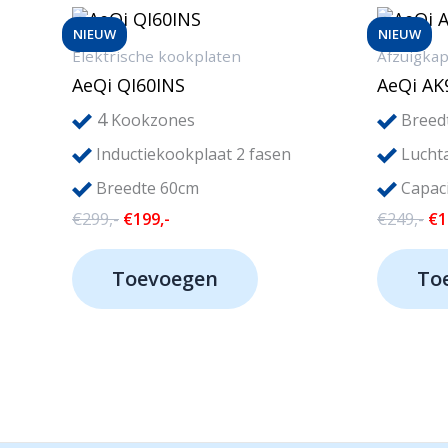
NIEUW
NIEUW
Elektrische kookplaten
Afzuigka
AeQi QI60INS
AeQi AK
4
Kookzones
Breed
Inductiekookplaat 2 fasen
Lucht
Breedte 60cm
Capaci
Oorspronkelijke
Huidige
Oo
€
299,-
€
199,-
€
249,-
€
1
prijs
prijs
pri
was:
is:
wa
Toevoegen
To
€299,-.
€199,-.
€2