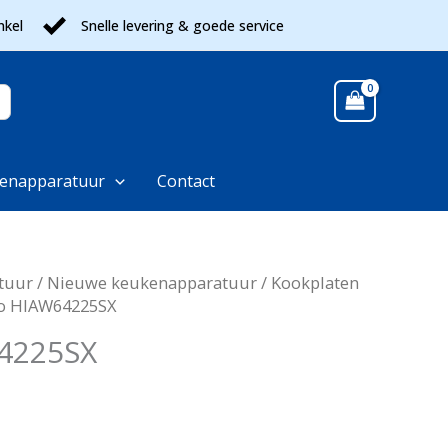
nkel
Snelle levering & goede service
enapparatuur
Contact
tuur
/
Nieuwe keukenapparatuur
/
Kookplaten
o HIAW64225SX
4225SX