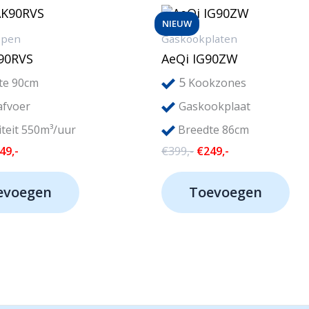
NIEUW
ppen
Gaskookplaten
90RVS
AeQi IG90ZW
5
te 90cm
Kookzones
afvoer
Gaskookplaat
teit 550m³/uur
Breedte 86cm
rspronkelijke
Huidige
Oorspronkelijke
Huidige
49,-
€
399,-
€
249,-
js
prijs
prijs
prijs
s:
is:
was:
is:
evoegen
Toevoegen
49,-.
€149,-.
€399,-.
€249,-.