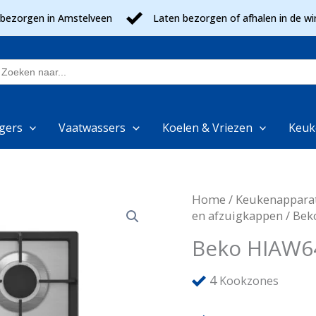
 bezorgen in Amstelveen
Laten bezorgen of afhalen in de wi
oek
aar:
gers
Vaatwassers
Koelen & Vriezen
Keuk
Home
/
Keukenappara
en afzuigkappen
/ Bek
Beko HIAW6
4
Kookzones