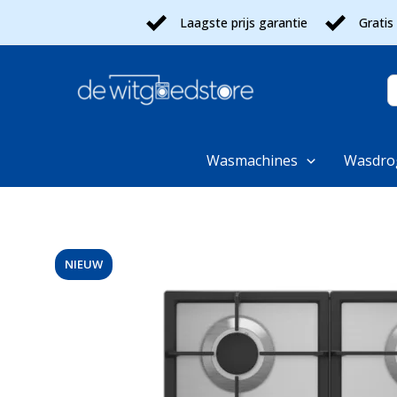
Ga
Laagste prijs garantie
Gratis
naar
de
inhoud
Z
n
Wasmachines
Wasdro
NIEUW