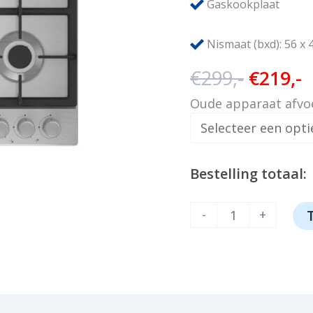
Gaskookplaat
Nismaat (bxd): 56 x 
Oorspr
H
€
299,-
€
219,-
prijs
p
Oude apparaat afvo
was:
i
€299,-.
€
Bestelling totaal:
Beko
-
+
HIAW64225SX
aantal