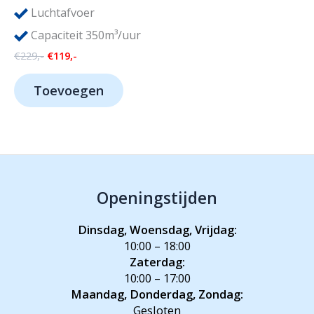
Luchtafvoer
Capaciteit 350m³/uur
Oorspronkelijke
Huidige
€
229,-
€
119,-
prijs
prijs
was:
is:
Toevoegen
€229,-.
€119,-.
Openingstijden
Dinsdag, Woensdag, Vrijdag:
10:00 – 18:00
Zaterdag:
10:00 – 17:00
Maandag, Donderdag, Zondag:
Gesloten