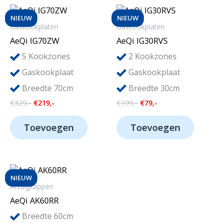
NIEUW
NIEUW
Gaskookplaten
Gaskookplaten
AeQi IG70ZW
AeQi IG30RVS
5
2
Kookzones
Kookzones
Gaskookplaat
Gaskookplaat
Breedte 70cm
Breedte 30cm
Oorspronkelijke
Huidige
Oorspronkelijke
Huidige
€
329,-
€
219,-
€
199,-
€
79,-
prijs
prijs
prijs
prijs
was:
is:
was:
is:
Toevoegen
Toevoegen
€329,-.
€219,-.
€199,-.
€79,-.
NIEUW
Afzuigkappen
AeQi AK60RR
Breedte 60cm