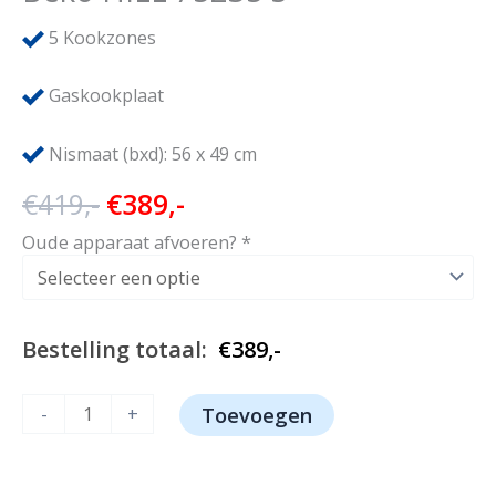
5
Kookzones
Gaskookplaat
Nismaat (bxd): 56 x 49 cm
Oorspronkelijke
Huidige
€
419,-
€
389,-
prijs
prijs
Oude apparaat afvoeren?
*
was:
is:
€419,-.
€389,-.
Bestelling totaal:
€
389,-
Beko
-
+
Toevoegen
HILL
75235
S