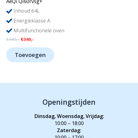
AeQi Qi60rvsg+
Inhoud 64L
Energieklasse A
Multifunctionele oven
Oorspronkelijke
Huidige
€
449,-
€
349,-
prijs
prijs
was:
is:
Toevoegen
€449,-.
€349,-.
Openingstijden
Dinsdag, Woensdag, Vrijdag:
10:00 – 18:00
Zaterdag:
10:00 – 17:00