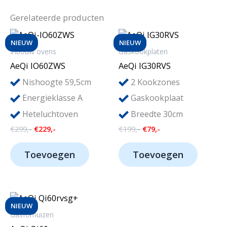
Gerelateerde producten
NIEUW
NIEUW
Inbouw ovens
Gaskookplaten
AeQi IO60ZWS
AeQi IG30RVS
2
Nishoogte 59,5cm
Kookzones
Energieklasse A
Gaskookplaat
Heteluchtoven
Breedte 30cm
Oorspronkelijke
Huidige
Oorspronkelijke
Huidige
€
299,-
€
229,-
€
199,-
€
79,-
prijs
prijs
prijs
prijs
was:
is:
was:
is:
Toevoegen
Toevoegen
€299,-.
€229,-.
€199,-.
€79,-.
NIEUW
Gasfornuizen