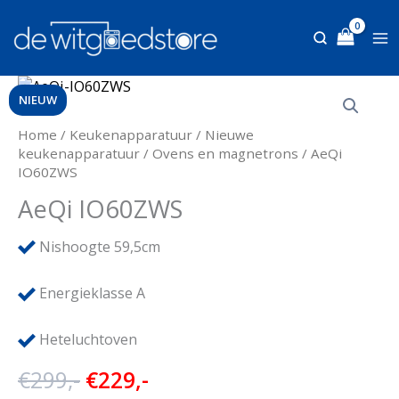
Ga
naar
de
inhoud
NIEUW
Home
/
Keukenapparatuur
/
Nieuwe
keukenapparatuur
/
Ovens en magnetrons
/ AeQi
IO60ZWS
AeQi IO60ZWS
Nishoogte 59,5cm
Energieklasse A
Heteluchtoven
Oorspronkelijke
Huidige
€
299,-
€
229,-