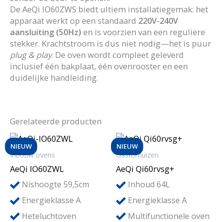
De AeQi IO60ZWS biedt ultiem installatiegemak: het
apparaat werkt op een standaard
220V-240V
aansluiting (50Hz)
en is voorzien van een reguliere
stekker. Krachtstroom is dus niet nodig—het is puur
plug & play
. De oven wordt compleet geleverd
inclusief één bakplaat, één ovenrooster en een
duidelijke handleiding.
Gerelateerde producten
NIEUW
NIEUW
Inbouw ovens
Gasfornuizen
AeQi IO60ZWL
AeQi Qi60rvsg+
Nishoogte 59,5cm
Inhoud 64L
Energieklasse A
Energieklasse A
Heteluchtoven
Multifunctionele oven