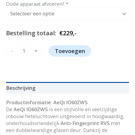
prijs
prijs
Oude apparaat afvoeren?
*
was:
is:
€299,-.
€229,-.
Bestelling totaal:
€
229,-
AeQi
-
+
Toevoegen
IO60ZWS
aantal
Beschrijving
Productinformatie: AeQi IO60ZWS
De
AeQi IO60ZWS
is een stijlvolle en veelzijdige
inbouw heteluchtoven uitgevoerd in hoogwaardig,
onderhoudsvriendelijk
Anti-Fingerprint RVS
met
een dubbelwandige glazen deur. Dankzij de