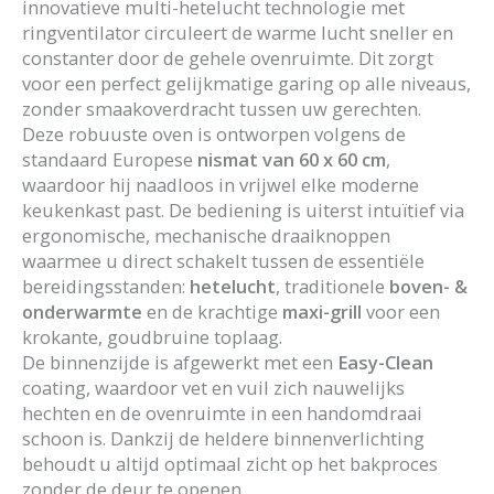
innovatieve multi-hetelucht technologie met
ringventilator circuleert de warme lucht sneller en
constanter door de gehele ovenruimte. Dit zorgt
voor een perfect gelijkmatige garing op alle niveaus,
zonder smaakoverdracht tussen uw gerechten.
Deze robuuste oven is ontworpen volgens de
standaard Europese
nismat van 60 x 60 cm
,
waardoor hij naadloos in vrijwel elke moderne
keukenkast past. De bediening is uiterst intuïtief via
ergonomische, mechanische draaiknoppen
waarmee u direct schakelt tussen de essentiële
bereidingsstanden:
hetelucht
, traditionele
boven- &
onderwarmte
en de krachtige
maxi-grill
voor een
krokante, goudbruine toplaag.
De binnenzijde is afgewerkt met een
Easy-Clean
coating, waardoor vet en vuil zich nauwelijks
hechten en de ovenruimte in een handomdraai
schoon is. Dankzij de heldere binnenverlichting
behoudt u altijd optimaal zicht op het bakproces
zonder de deur te openen.