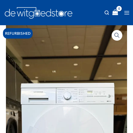
Ga
naar
de
inhoud
REFURBISHED