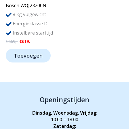
Bosch WQJ23200NL
8
kg vulgewicht
Energieklasse D
Instelbare starttijd
Oorspronkelijke
Huidige
€
669,-
€
619,-
prijs
prijs
was:
is:
Toevoegen
€669,-.
€619,-.
Openingstijden
Dinsdag, Woensdag, Vrijdag:
10:00 – 18:00
Zaterdag: