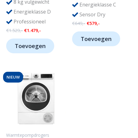
8
kg vulgewicht
Energieklasse C
Energieklasse D
Sensor Dry
Professioneel
Oorspronkelijke
Huidige
€
649,-
€
579,-
prijs
prijs
Oorspronkelijke
Huidige
€
1.529,-
€
1.479,-
was:
is:
prijs
prijs
Toevoegen
€649,-.
€579,-.
was:
is:
Toevoegen
€1.529,-.
€1.479,-.
NIEUW
Warmtepompdrogers