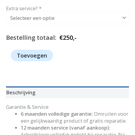
Extra service?
*
Bestelling totaal:
€
250,-
1059
Toevoegen
-
Siemens
aantal
Beschrijving
Garantie & Service
6 maanden volledige garantie:
Omruilen voor
een gelijkwaardig product of gratis reparatie.
12 maanden service (vanaf aankoop):
Arbeidsloon volledig gedekt bij reparatie. Na