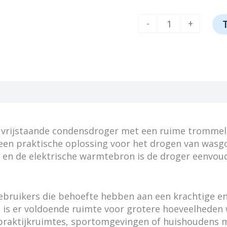
Electrolux-
-
+
Prof
TE1120P
aantal
P
 vrijstaande condensdroger met een ruime trommelca
 een praktische oplossing voor het drogen van wasgo
en de elektrische warmtebron is de droger eenvoud
ebruikers die behoefte hebben aan een krachtige e
g is er voldoende ruimte voor grotere hoeveelheden
, praktijkruimtes, sportomgevingen of huishoudens m