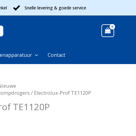
nkel
Snelle levering & goede service
enapparatuur
Contact
Nieuwe
ompdrogers
/ Electrolux-Prof TE1120P
Prof TE1120P