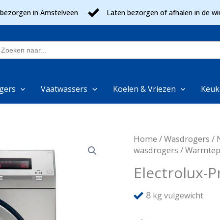
 bezorgen in Amstelveen
Laten bezorgen of afhalen in de wi
oek
aar:
gers
Vaatwassers
Koelen & Vriezen
Keuk
Home
/
Wasdrogers
/
wasdrogers
/
Warmtep
Electrolux-
8
kg vulgewicht