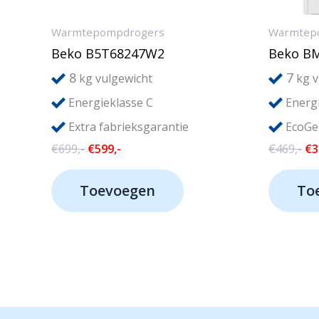
Warmtepompdrogers
Warmtep
Beko B5T68247W2
Beko B
8
7
kg vulgewicht
kg v
Energieklasse C
Energi
Extra fabrieksgarantie
EcoGe
Oorspronkelijke
Huidige
Oo
€
699,-
€
599,-
€
469,-
€
3
prijs
prijs
pri
was:
is:
wa
Toevoegen
To
€699,-.
€599,-.
€4