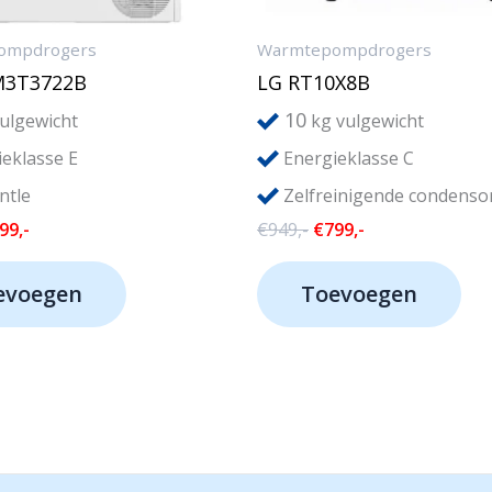
ompdrogers
Warmtepompdrogers
M3T3722B
LG RT10X8B
10
ulgewicht
kg vulgewicht
eklasse E
Energieklasse C
ntle
Zelfreinigende condenso
rspronkelijke
Huidige
Oorspronkelijke
Huidige
99,-
€
949,-
€
799,-
js
prijs
prijs
prijs
s:
is:
was:
is:
evoegen
Toevoegen
69,-.
€399,-.
€949,-.
€799,-.