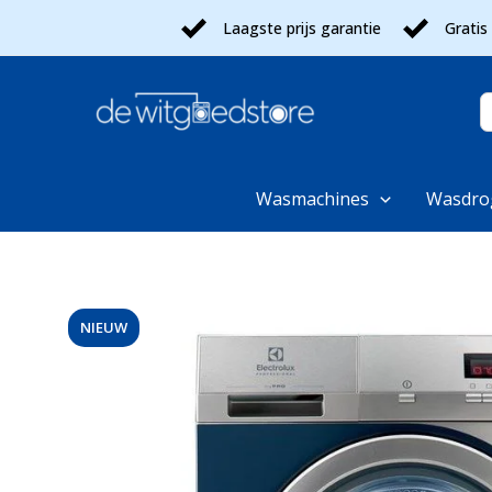
Ga
Laagste prijs garantie
Gratis
naar
de
inhoud
Z
n
Wasmachines
Wasdro
NIEUW