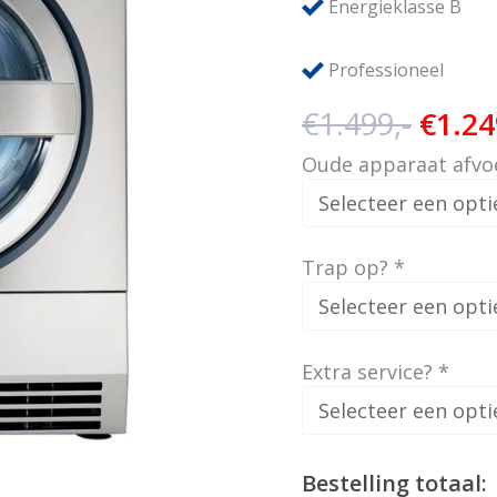
Energieklasse B
Professioneel
Oorsp
€
1.499,-
€
1.24
prijs
Oude apparaat afvo
was:
€1.49
Trap op?
*
Extra service?
*
Bestelling totaal: