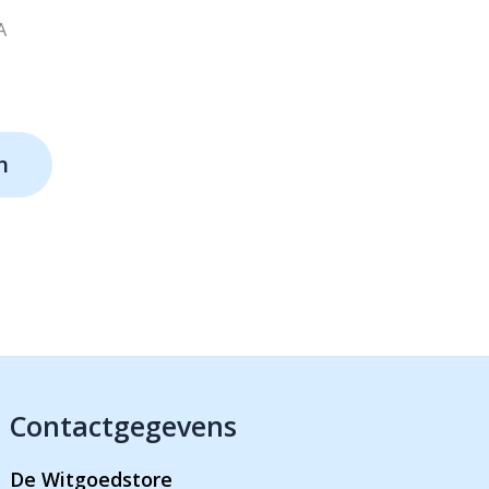
A
lijke
ige
n
-.
Contactgegevens
De Witgoedstore