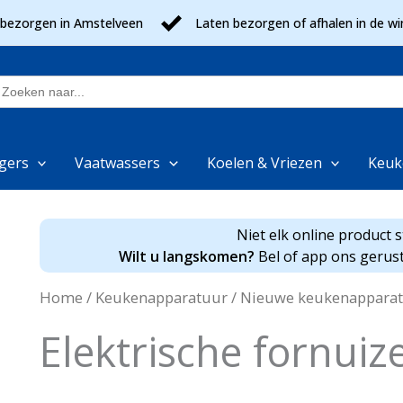
 bezorgen in Amstelveen
Laten bezorgen of afhalen in de wi
oek
aar:
gers
Vaatwassers
Koelen & Vriezen
Keuk
Niet elk online product 
Wilt u langskomen?
Bel of app ons gerust
Home
/
Keukenapparatuur
/
Nieuwe keukenappara
Elektrische fornuiz