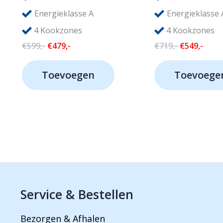
Energieklasse A
Energieklasse 
4 Kookzones
4 Kookzones
Oorspronkelijke
Huidige
Oorspronke
Huid
€
599,-
€
479,-
€
719,-
€
549,-
prijs
prijs
prijs
prijs
was:
is:
was:
is:
Toevoegen
Toevoege
€599,-.
€479,-.
€719,-.
€549,
Service & Bestellen
Bezorgen & Afhalen