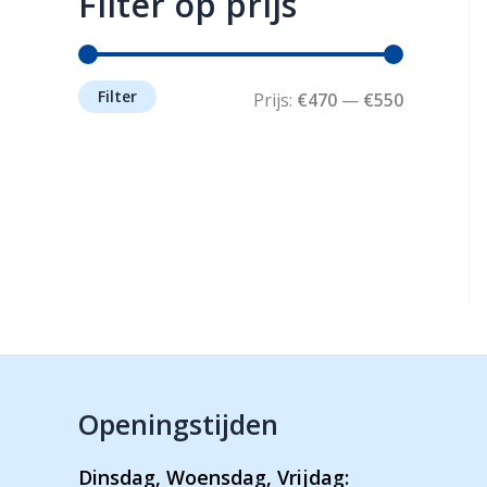
Filter op prijs
Filter
M
M
Prijs:
€470
—
€550
i
a
n
x
.
.
p
p
r
r
i
i
j
j
Openingstijden
s
s
Dinsdag, Woensdag, Vrijdag: