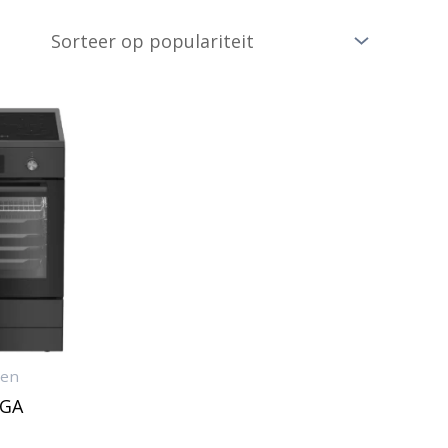
zen
0GA