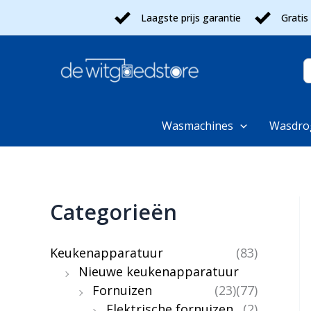
Ga
Laagste prijs garantie
Gratis
naar
de
inhoud
Z
n
Wasmachines
Wasdro
Categorieën
Keukenapparatuur
(83)
Nieuwe keukenapparatuur
Fornuizen
(23)
(77)
Elektrische fornuizen
(2)