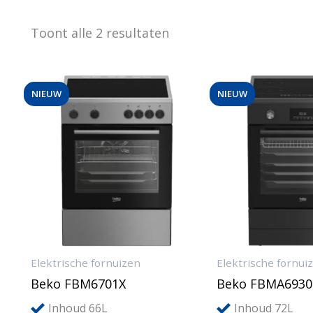
Gesorteerd
Toont alle 2 resultaten
op
populariteit
NIEUW
NIEUW
Elektrische fornuizen
Elektrische fornui
Beko FBM6701X
Beko FBMA693
Inhoud 66L
Inhoud 72L