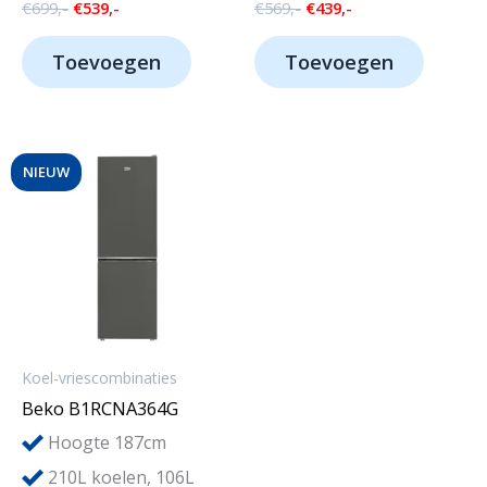
Oorspronkelijke
Huidige
Oorspronkelijke
Huidige
€
699,-
€
539,-
€
569,-
€
439,-
prijs
prijs
prijs
prijs
was:
is:
was:
is:
Toevoegen
Toevoegen
€699,-.
€539,-.
€569,-.
€439,-.
NIEUW
Koel-vriescombinaties
Beko B1RCNA364G
Hoogte 187cm
210L koelen, 106L