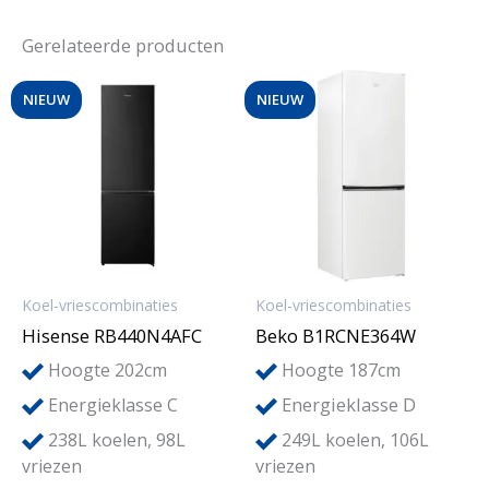
Gerelateerde producten
NIEUW
NIEUW
Koel-vriescombinaties
Koel-vriescombinaties
Hisense RB440N4AFC
Beko B1RCNE364W
Hoogte 202cm
Hoogte 187cm
Energieklasse D
Energieklasse C
238L koelen, 98L
249L koelen, 106L
vriezen
vriezen