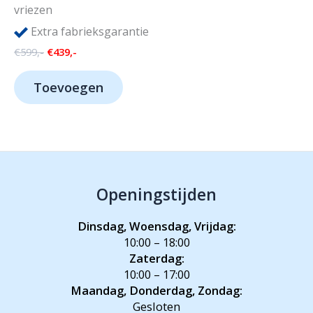
vriezen
Extra fabrieksgarantie
Oorspronkelijke
Huidige
€
599,-
€
439,-
prijs
prijs
was:
is:
Toevoegen
€599,-.
€439,-.
Openingstijden
Dinsdag, Woensdag, Vrijdag:
10:00 – 18:00
Zaterdag:
10:00 – 17:00
Maandag, Donderdag, Zondag:
Gesloten