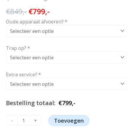
Oorspronkelijke
Huidige
€
849,-
€
799,-
prijs
prijs
Oude apparaat afvoeren?
*
was:
is:
€849,-.
€799,-.
Trap op?
*
Extra service?
*
Bestelling totaal:
€
799,-
Liebherr
-
+
Toevoegen
CNDGC
5203