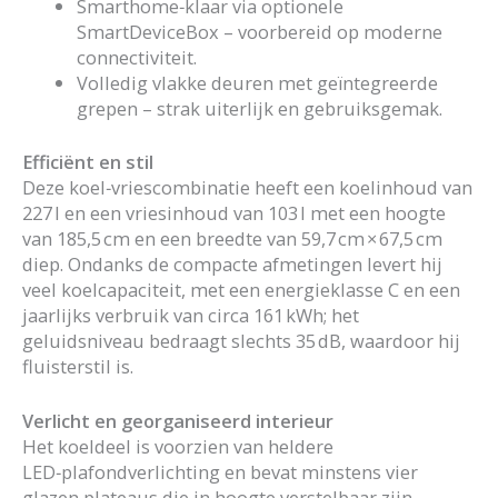
Smarthome‑klaar via optionele
SmartDeviceBox – voorbereid op moderne
connectiviteit.
Volledig vlakke deuren met geïntegreerde
grepen – strak uiterlijk en gebruiksgemak.
Efficiënt en stil
Deze koel‑vriescombinatie heeft een koelinhoud van
227 l en een vriesinhoud van 103 l met een hoogte
van 185,5 cm en een breedte van 59,7 cm × 67,5 cm
diep. Ondanks de compacte afmetingen levert hij
veel koelcapaciteit, met een energieklasse C en een
jaarlijks verbruik van circa 161 kWh; het
geluidsniveau bedraagt slechts 35 dB, waardoor hij
fluisterstil is.
Verlicht en georganiseerd interieur
Het koeldeel is voorzien van heldere
LED‑plafondverlichting en bevat minstens vier
glazen plateaus die in hoogte verstelbaar zijn,