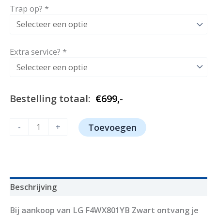
Trap op?
*
Extra service?
*
Bestelling totaal:
€
699,-
LG
-
+
Toevoegen
F4WX801YB
aantal
Beschrijving
Bij aankoop van LG F4WX801YB Zwart ontvang je