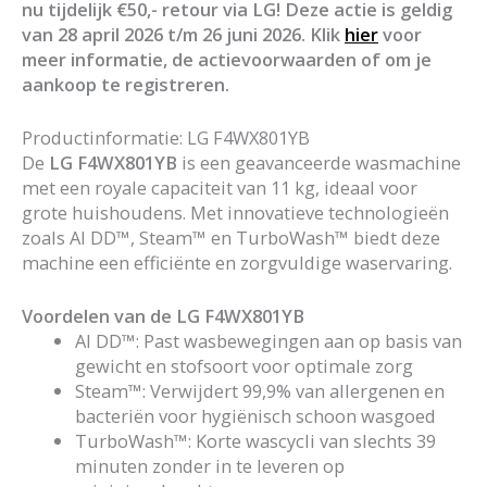
nu tijdelijk €50,- retour via LG! Deze actie is geldig
van 28 april 2026 t/m 26 juni 2026. Klik
hier
voor
meer informatie, de actievoorwaarden of om je
aankoop te registreren.
Productinformatie: LG F4WX801YB
De
LG F4WX801YB
is een geavanceerde wasmachine
met een royale capaciteit van 11 kg, ideaal voor
grote huishoudens. Met innovatieve technologieën
zoals AI DD™, Steam™ en TurboWash™ biedt deze
machine een efficiënte en zorgvuldige waservaring.
Voordelen van de LG F4WX801YB
AI DD™: Past wasbewegingen aan op basis van
gewicht en stofsoort voor optimale zorg
Steam™: Verwijdert 99,9% van allergenen en
bacteriën voor hygiënisch schoon wasgoed
TurboWash™: Korte wascycli van slechts 39
minuten zonder in te leveren op