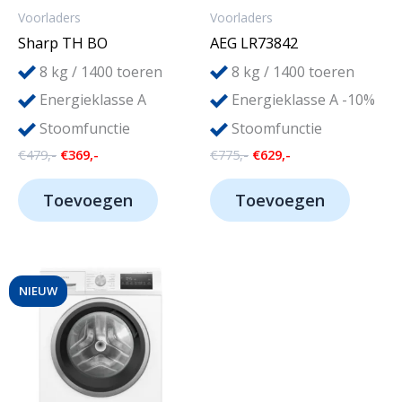
Voorladers
Voorladers
Sharp TH BO
AEG LR73842
8
8
kg / 1400 toeren
kg / 1400 toeren
Energieklasse A
Energieklasse A -10%
Stoomfunctie
Stoomfunctie
Oorspronkelijke
Huidige
Oorspronkelijke
Huidige
€
479,-
€
369,-
€
775,-
€
629,-
prijs
prijs
prijs
prijs
was:
is:
was:
is:
Toevoegen
Toevoegen
€479,-.
€369,-.
€775,-.
€629,-.
NIEUW