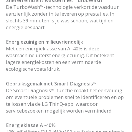
Snel en efficiënt wassen met TurboWash™
De TurboWash™-technologie verkort de wasduur
aanzienlijk zonder in te leveren op prestaties. In
slechts 39 minuten is je was schoon, wat tijd en
energie bespaart.
Energiezuinig en milieuvriendelijk
Met een energieklasse van A -40% is deze
wasmachine uiterst energiezuinig. Dit betekent
lagere energiekosten en een verminderde
ecologische voetafdruk.
Gebruiksgemak met Smart Diagnosis™
De Smart Diagnosis™-functie maakt het eenvoudig
om eventuele problemen snel te identificeren en op
te lossen via de LG ThinQ-app, waardoor
servicebezoeken mogelijk worden verminderd.
Energieklasse A -40%
40% efficiënter (31,9 kWh/100 cycli) dan de minimale