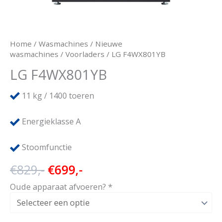
Home
/
Wasmachines
/
Nieuwe
wasmachines
/
Voorladers
/ LG F4WX801YB
LG F4WX801YB
11
kg / 1400 toeren
Energieklasse A
Stoomfunctie
Oorspronkelijke
Huidige
€
829,-
€
699,-
prijs
prijs
Oude apparaat afvoeren?
*
was:
is:
€829,-.
€699,-.