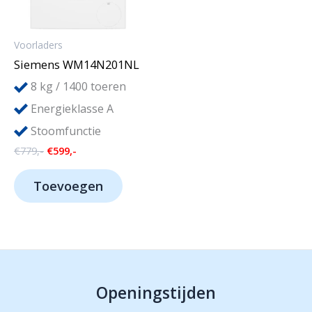
Voorladers
Siemens WM14N201NL
8
kg / 1400 toeren
Energieklasse A
Stoomfunctie
Oorspronkelijke
Huidige
€
779,-
€
599,-
prijs
prijs
was:
is:
Toevoegen
€779,-.
€599,-.
Openingstijden