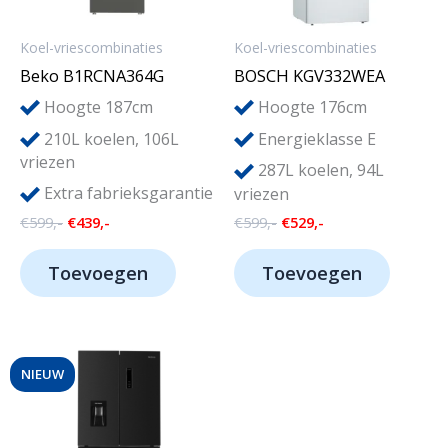
Koel-vriescombinaties
Koel-vriescombinaties
Beko B1RCNA364G
BOSCH KGV332WEA
Hoogte 187cm
Hoogte 176cm
210L koelen, 106L
Energieklasse E
vriezen
287L koelen, 94L
Extra fabrieksgarantie
vriezen
Oorspronkelijke
Huidige
Oorspronkelijke
Huidige
€
599,-
€
439,-
€
599,-
€
529,-
prijs
prijs
prijs
prijs
was:
is:
was:
is:
Toevoegen
Toevoegen
€599,-.
€439,-.
€599,-.
€529,-.
NIEUW