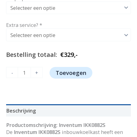
Extra service?
*
Bestelling totaal:
€
329,-
Inventum
-
+
Toevoegen
IKK0882S
aantal
Beschrijving
Productomschrijving: Inventum IKK0882S
De
Inventum IKK0882S
inbouwkoelkast heeft een