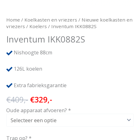
Home
/
Koelkasten en vriezers
/
Nieuwe koelkasten en
vriezers
/
Koelers
/ Inventum IKK0882S
Inventum IKK0882S
Nishoogte 88cm
126L koelen
Extra fabrieksgarantie
Oorspronkelijke
Huidige
€
409,-
€
329,-
prijs
prijs
Oude apparaat afvoeren?
*
was:
is:
€409,-.
€329,-.
Trap op?
*