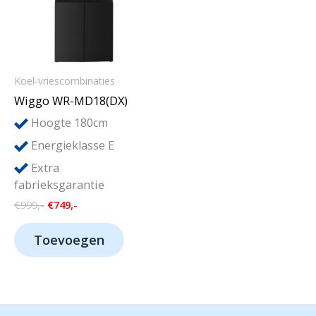
Koel-vriescombinaties
Wiggo WR-MD18(DX)
Hoogte 180cm
Energieklasse E
Extra
fabrieksgarantie
Oorspronkelijke
Huidige
€
999,-
€
749,-
prijs
prijs
was:
is:
Toevoegen
€999,-.
€749,-.