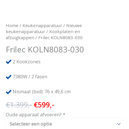
Home
/
Keukenapparatuur
/
Nieuwe
keukenapparatuur
/
Kookplaten en
afzuigkappen
/ Frilec KOLN8083-030
Frilec KOLN8083-030
2
Kookzones
7380W / 2 fasen
Nismaat (bxd): 76 x 49,6 cm
Oorspronkelijke
Huidige
€
1.399,-
€
599,-
prijs
prijs
Oude apparaat afvoeren?
*
was:
is: