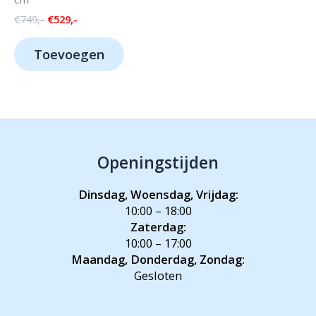
Oorspronkelijke
Huidige
€
749,-
€
529,-
prijs
prijs
was:
is:
Toevoegen
€749,-.
€529,-.
Openingstijden
Dinsdag, Woensdag, Vrijdag:
10:00 – 18:00
Zaterdag:
10:00 – 17:00
Maandag, Donderdag, Zondag:
Gesloten