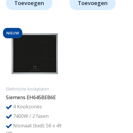
Toevoegen
Toevoegen
€1.599,-.
€1.129,-.
€899,-.
€699,-.
NIEUW
Elektrische kookplaten
Siemens EH645BEB6E
4
Kookzones
7400W / 2 fasen
Nismaat (bxd): 56 x 49
cm