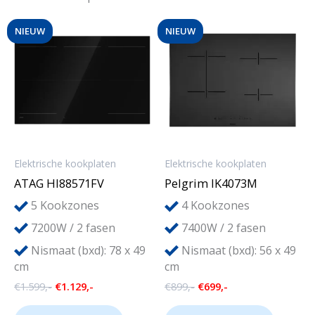
NIEUW
NIEUW
Elektrische kookplaten
Elektrische kookplaten
ATAG HI88571FV
Pelgrim IK4073M
5
4
Kookzones
Kookzones
7200W / 2 fasen
7400W / 2 fasen
Nismaat (bxd): 78 x 49
Nismaat (bxd): 56 x 49
cm
cm
Oorspronkelijke
Huidige
Oorspronkelijke
Huidige
€
1.599,-
€
1.129,-
€
899,-
€
699,-
prijs
prijs
prijs
prijs
was:
is:
was:
is: