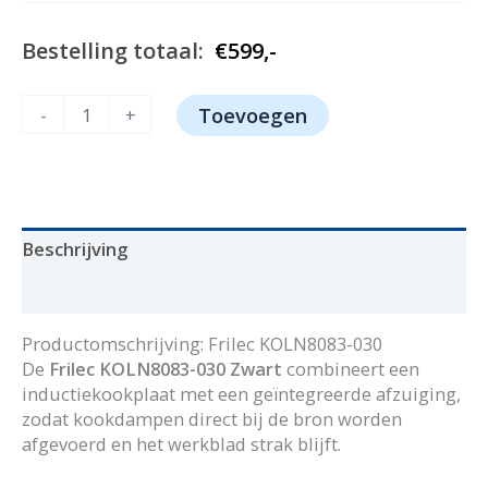
€1.399,-.
€599,-.
Bestelling totaal:
€
599,-
Frilec
-
+
Toevoegen
KOLN8083-
030
aantal
Beschrijving
Aanvullende informatie
Productomschrijving: Frilec KOLN8083-030
De
Frilec KOLN8083-030 Zwart
combineert een
inductiekookplaat met een geïntegreerde afzuiging,
zodat kookdampen direct bij de bron worden
afgevoerd en het werkblad strak blijft.