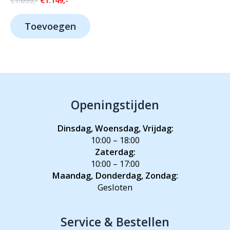
€
1.699,-
€
1.149,-
prijs
prijs
was:
is:
Toevoegen
€1.699,-.
€1.149,-.
Openingstijden
Dinsdag, Woensdag, Vrijdag:
10:00 – 18:00
Zaterdag:
10:00 – 17:00
Maandag, Donderdag, Zondag:
Gesloten
Service & Bestellen