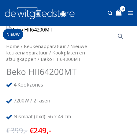
Ga
naar
de
inhoud
NIEUW
Home
/
Keukenapparatuur
/
Nieuwe
keukenapparatuur
/
Kookplaten en
afzuigkappen
/ Beko HII64200MT
Beko HII64200MT
4
Kookzones
7200W / 2 fasen
Nismaat (bxd): 56 x 49 cm
Oorspronkelijke
Huidige
€
399,-
€
249,-