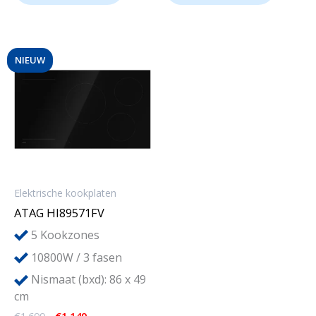
NIEUW
Elektrische kookplaten
ATAG HI89571FV
5
Kookzones
10800W / 3 fasen
Nismaat (bxd): 86 x 49
cm
Oorspronkelijke
Huidige