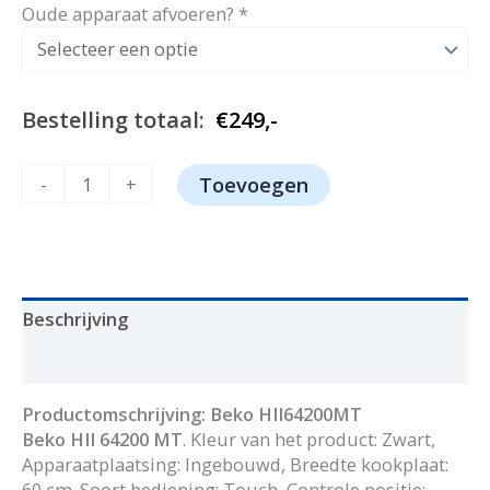
prijs
prijs
Oude apparaat afvoeren?
*
was:
is:
€399,-.
€249,-.
Bestelling totaal:
€
249,-
Beko
-
+
Toevoegen
HII64200MT
aantal
Beschrijving
Aanvullende informatie
Productomschrijving: Beko HII64200MT
Beko HII 64200 MT
. Kleur van het product: Zwart,
Apparaatplaatsing: Ingebouwd, Breedte kookplaat:
60 cm. Soort bediening: Touch, Controle positie: