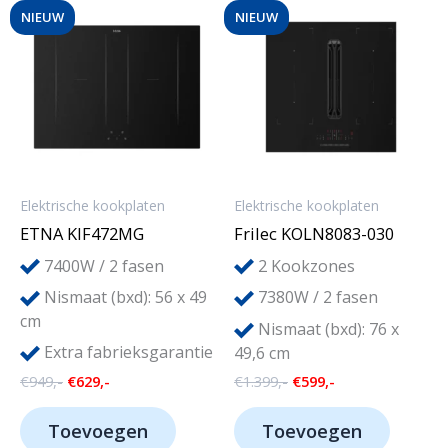
NIEUW
NIEUW
Elektrische kookplaten
Elektrische kookplaten
ETNA KIF472MG
Frilec KOLN8083-030
2
7400W / 2 fasen
Kookzones
Nismaat (bxd): 56 x 49
7380W / 2 fasen
cm
Nismaat (bxd): 76 x
Extra fabrieksgarantie
49,6 cm
Oorspronkelijke
Huidige
Oorspronkelijke
Huidige
€
949,-
€
629,-
€
1.399,-
€
599,-
prijs
prijs
prijs
prijs
was:
is:
was:
is:
Toevoegen
Toevoegen
€949,-.
€629,-.
€1.399,-.
€599,-.