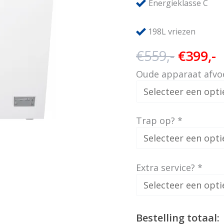
Energieklasse C
198L vriezen
Oorspr
H
€
559,-
€
399,-
prijs
p
Oude apparaat afvo
was:
i
€559,-.
€
Trap op?
*
Extra service?
*
Bestelling totaal: