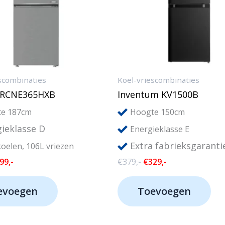
scombinaties
Koel-vriescombinaties
5RCNE365HXB
Inventum KV1500B
e 187cm
Hoogte 150cm
ieklasse D
Energieklasse E
Extra fabrieksgaranti
oelen, 106L vriezen
rspronkelijke
Huidige
Oorspronkelijke
Huidige
99,-
€
379,-
€
329,-
js
prijs
prijs
prijs
s:
is:
was:
is:
evoegen
Toevoegen
99,-.
€499,-.
€379,-.
€329,-.