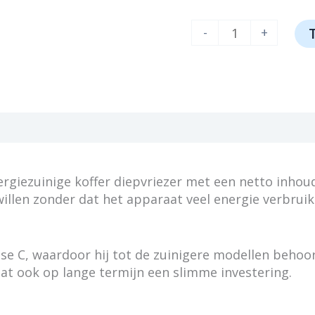
Beko
-
+
CF200CWN
aantal
giezuinige koffer diepvriezer met een netto inhoud 
illen zonder dat het apparaat veel energie verbruik
sse C, waardoor hij tot de zuinigere modellen behoort
at ook op lange termijn een slimme investering.