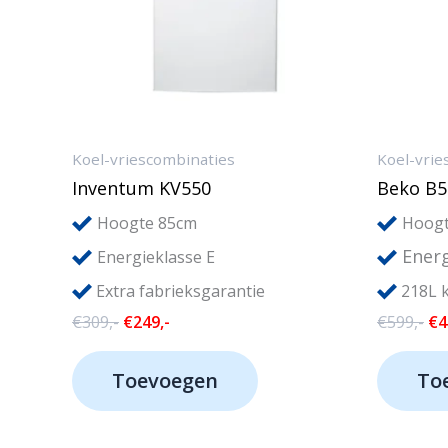
Koel-vriescombinaties
Koel-vrie
Inventum KV550
Beko B
Hoogte 85cm
Hoogt
Energ
Energieklasse E
Extra fabrieksgarantie
218L k
Oorspronkelijke
Huidige
Oo
€
309,-
€
249,-
€
599,-
€
4
prijs
prijs
pri
was:
is:
wa
Toevoegen
To
€309,-.
€249,-.
€5