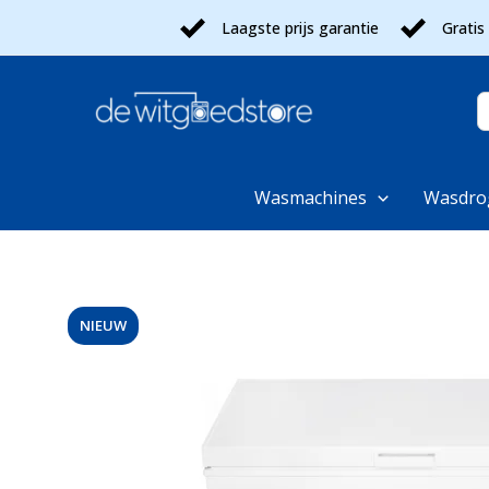
Ga
Laagste prijs garantie
Gratis
naar
de
inhoud
Z
n
Wasmachines
Wasdro
NIEUW