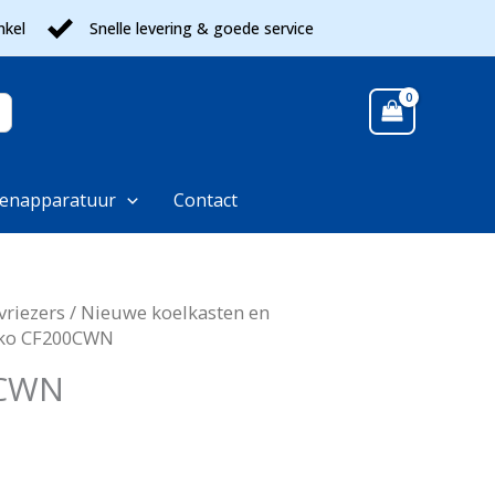
nkel
Snelle levering & goede service
enapparatuur
Contact
vriezers
/
Nieuwe koelkasten en
ko CF200CWN
0CWN