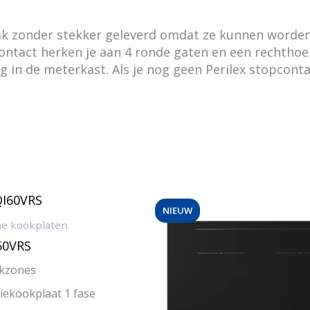
k zonder stekker geleverd omdat ze kunnen worden 
pcontact herken je aan 4 ronde gaten en een rechthoe
g in de meterkast. Als je nog geen Perilex stopcont
NIEUW
he kookplaten
60VRS
kzones
iekookplaat 1 fase