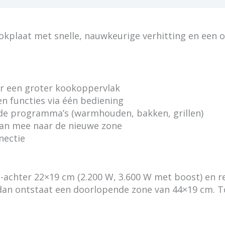
kplaat met snelle, nauwkeurige verhitting en een ov
r een groter kookoppervlak
n functies via één bediening
e programma’s (warmhouden, bakken, grillen)
gaan mee naar de nieuwe zone
nectie
n -achter 22×19 cm (2.200 W, 3.600 W met boost) en r
dan ontstaat een doorlopende zone van 44×19 cm. To