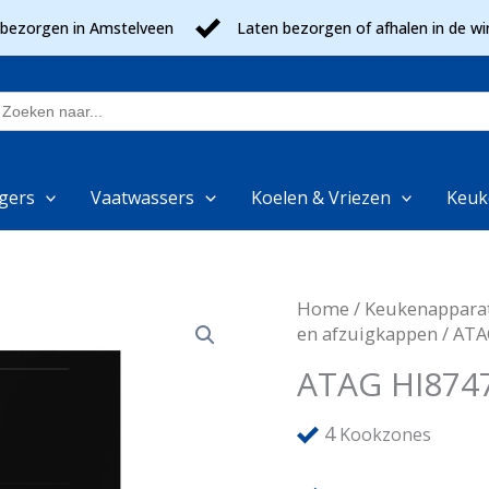
 bezorgen in Amstelveen
Laten bezorgen of afhalen in de wi
oek
aar:
gers
Vaatwassers
Koelen & Vriezen
Keuk
Home
/
Keukenappara
en afzuigkappen
/ ATA
ATAG HI874
4
Kookzones