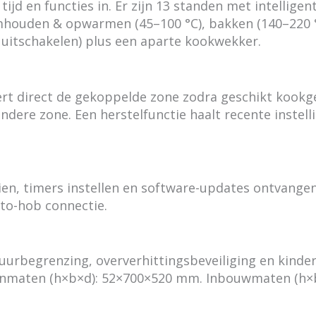
tijd en functies in. Er zijn 13 standen met intellige
den & opwarmen (45–100 °C), bakken (140–220 °C) e
 uitschakelen) plus een aparte kookwekker.
rt direct de gekoppelde zone zodra geschikt kookge
ndere zone. Een herstelfunctie haalt recente instel
zien, timers instellen en software-updates ontvang
to-hob connectie.
urbegrenzing, oververhittingsbeveiliging en kinders
enmaten (h×b×d): 52×700×520 mm. Inbouwmaten (h×