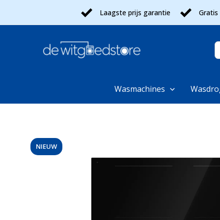
Ga
Laagste prijs garantie
Gratis
naar
de
inhoud
Z
n
Wasmachines
Wasdro
NIEUW