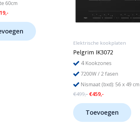
te 60cm
rspronkelijke
Huidige
19,-
js
prijs
s:
is:
evoegen
49,-.
€219,-.
Elektrische kookplaten
Pelgrim IK3072
4
Kookzones
7200W / 2 fasen
Nismaat (bxd): 56 x 49 cm
Oorspronkelijke
Huidige
€
499,-
€
459,-
prijs
prijs
was:
is:
Toevoegen
€499,-.
€459,-.