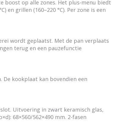
nte boost op alle zones. Het plus-menu biedt
n grillen (160–220 °C). Per zone is een
rei wordt geplaatst. Met de pan verplaats
lingen terug en een pauzefunctie
en. De kookplaat kan bovendien een
lot. Uitvoering in zwart keramisch glas,
b×d): 68×560/562×490 mm. 2-fasen