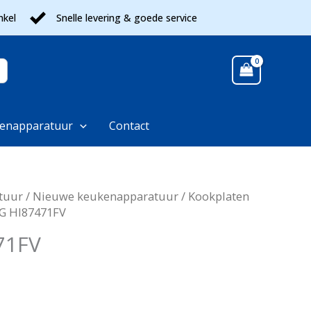
nkel
Snelle levering & goede service
enapparatuur
Contact
tuur
/
Nieuwe keukenapparatuur
/
Kookplaten
G HI87471FV
71FV