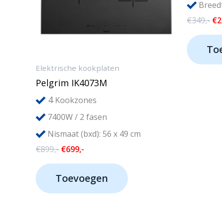
Breed
Oo
€
349,-
€
2
pri
wa
To
€3
Elektrische kookplaten
Pelgrim IK4073M
4
Kookzones
7400W / 2 fasen
Nismaat (bxd): 56 x 49 cm
Oorspronkelijke
Huidige
€
899,-
€
699,-
prijs
prijs
was:
is:
Toevoegen
€899,-.
€699,-.