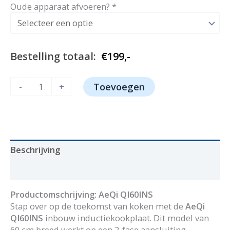
prijs
prijs
Oude apparaat afvoeren?
*
was:
is:
€299,-.
€199,-.
Bestelling totaal:
€
199,-
AeQi
-
+
Toevoegen
QI60INS
aantal
Beschrijving
Aanvullende informatie
Productomschrijving: AeQi QI60INS
Stap over op de toekomst van koken met de
AeQi
QI60INS
inbouw inductiekookplaat
. Dit model van
60 cm breed werkt op een 2-fase aansluiting