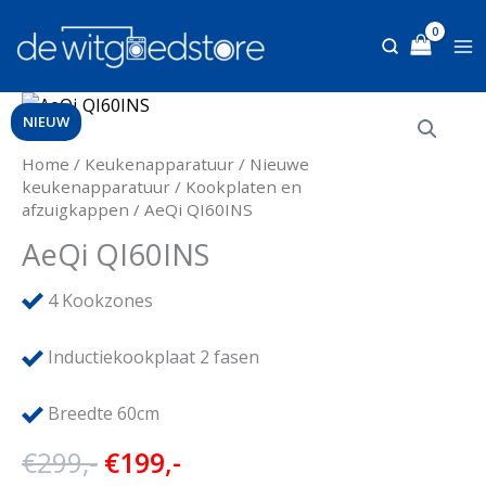
Ga
naar
de
inhoud
NIEUW
Home
/
Keukenapparatuur
/
Nieuwe
keukenapparatuur
/
Kookplaten en
afzuigkappen
/ AeQi QI60INS
AeQi QI60INS
4
Kookzones
Inductiekookplaat 2 fasen
Breedte 60cm
Oorspronkelijke
Huidige
€
299,-
€
199,-