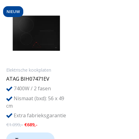
NIEUW
Elektrische kookplaten
ATAG BIH07471EV
7400W / 2 fasen
Nismaat (bxd): 56 x 49
cm
Extra fabrieksgarantie
Oorspronkelijke
Huidige
€
1.099,-
€
689,-
prijs
prijs
was:
is: