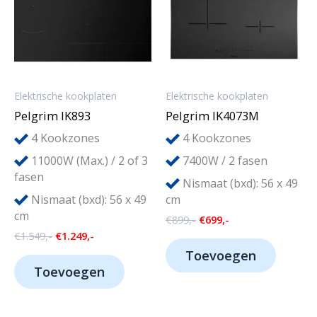
Elektrische kookplaten
Elektrische kookplaten
Pelgrim IK893
Pelgrim IK4073M
4
4
Kookzones
Kookzones
11000W (Max.) / 2 of 3
7400W / 2 fasen
fasen
Nismaat (bxd): 56 x 49
Nismaat (bxd): 56 x 49
cm
cm
Oorspronkelijke
Huidige
€
899,-
€
699,-
prijs
prijs
Oorspronkelijke
Huidige
€
1.549,-
€
1.249,-
was:
is:
prijs
prijs
Toevoegen
€899,-.
€699,-.
was:
is:
Toevoegen
€1.549,-.
€1.249,-.