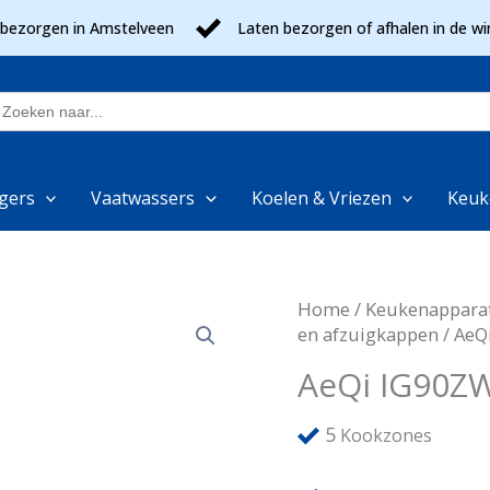
 bezorgen in Amstelveen
Laten bezorgen of afhalen in de wi
oek
aar:
gers
Vaatwassers
Koelen & Vriezen
Keuk
Home
/
Keukenappara
en afzuigkappen
/ AeQ
AeQi IG90Z
5
Kookzones