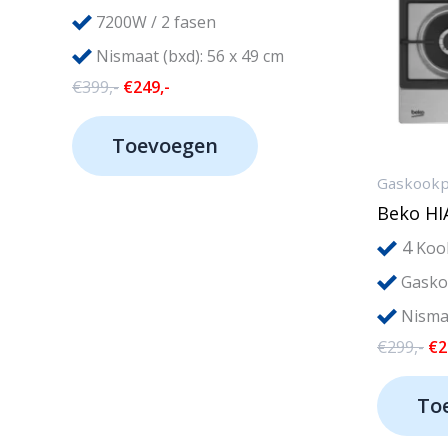
7200W / 2 fasen
Nismaat (bxd): 56 x 49 cm
Oorspronkelijke
Huidige
€
399,-
€
249,-
prijs
prijs
was:
is:
Toevoegen
€399,-.
€249,-.
Gaskookp
Beko H
4
Koo
Gasko
Nismaa
Oo
€
299,-
€
2
pri
wa
To
€2