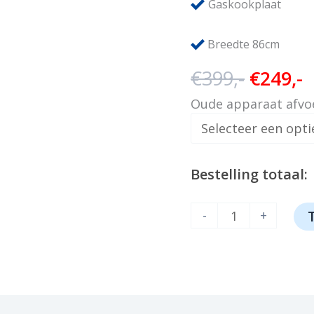
Gaskookplaat
Breedte 86cm
Oorspr
H
€
399,-
€
249,-
prijs
p
Oude apparaat afvo
was:
i
€399,-.
€
Bestelling totaal:
AeQi
-
+
IG90ZW
aantal