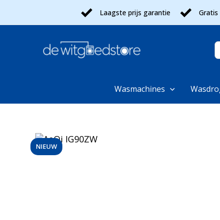
Ga
Laagste prijs garantie
Gratis
naar
de
inhoud
Z
n
Wasmachines
Wasdro
NIEUW