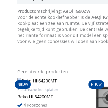
Productomschrijving: AeQi IG90ZW
Voor de echte kookliefhebber is de
AeQi I
kookplaat een zee aan ruimte. De vijf str
tegelijkertijd kunt gebruiken. De centrale
het riante formaat is voor dit model een s
voor wie geen concessies wil doen aan kook
Gerelateerde producten
NIEUW
NIEUW
Elektrische kookplaten
Beko HII64200MT
4
Kookzones