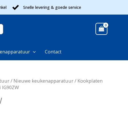
nkel
Snelle levering & goede service
enapparatuur
Contact
tuur
/
Nieuwe keukenapparatuur
/
Kookplaten
i IG90ZW
W