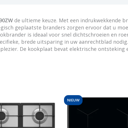
G90ZW
de ultieme keuze. Met een indrukwekkende br
ategisch geplaatste branders zorgen ervoor dat u m
 wokbrander is ideaal voor snel dichtschroeien en r
pecifieke, brede uitsparing in uw aanrechtblad nodig
plezier. De kookplaat bevat elektrische ontsteking 
NIEUW