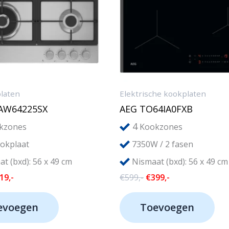
laten
Elektrische kookplaten
IAW64225SX
AEG TO64IA0FXB
4
kzones
Kookzones
okplaat
7350W / 2 fasen
t (bxd): 56 x 49 cm
Nismaat (bxd): 56 x 49 cm
rspronkelijke
Huidige
Oorspronkelijke
Huidige
19,-
€
599,-
€
399,-
js
prijs
prijs
prijs
s:
is:
was:
is:
evoegen
Toevoegen
99,-.
€219,-.
€599,-.
€399,-.