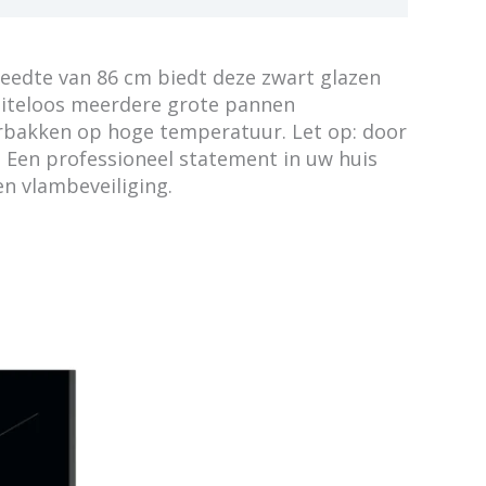
eedte van 86 cm biedt deze zwart glazen
oeiteloos meerdere grote pannen
oerbakken op hoge temperatuur. Let op: door
. Een professioneel statement in uw huis
en vlambeveiliging.