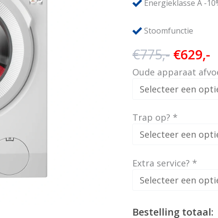
Energieklasse A -10
Stoomfunctie
Oorspr
H
€
775,-
€
629,-
prijs
p
Oude apparaat afvo
was:
i
€775,-.
€
Trap op?
*
Extra service?
*
Bestelling totaal: