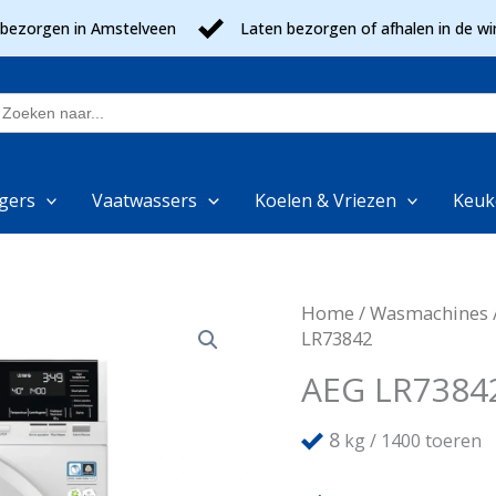
 bezorgen in Amstelveen
Laten bezorgen of afhalen in de wi
oek
aar:
gers
Vaatwassers
Koelen & Vriezen
Keuk
Home
/
Wasmachines
LR73842
AEG LR7384
8
kg / 1400 toeren