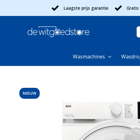
Ga
Laagste prijs garantie
Gratis
naar
de
inhoud
Z
n
Wasmachines
Wasdro
NIEUW