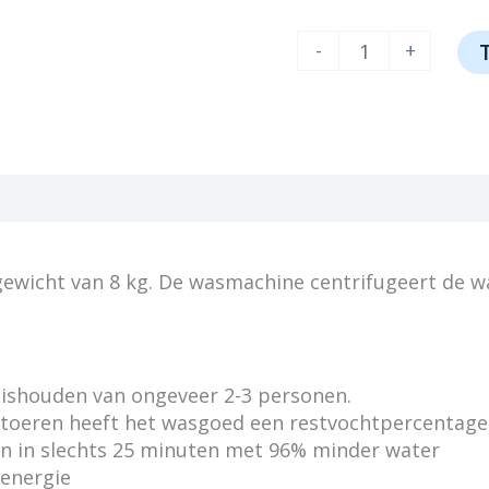
AEG
-
+
LR73842
aantal
ewicht van 8 kg. De wasmachine centrifugeert de w
uishouden van ongeveer 2-3 personen.
 toeren heeft het wasgoed een restvochtpercentage
n in slechts 25 minuten met 96% minder water
 energie