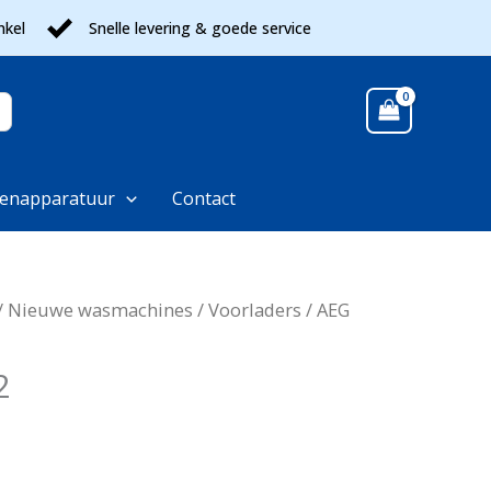
nkel
Snelle levering & goede service
enapparatuur
Contact
/
Nieuwe wasmachines
/
Voorladers
/ AEG
2