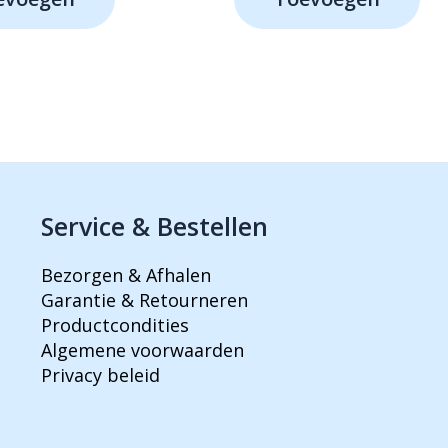
99,-.
€449,-.
€519,-.
€419,-.
Service & Bestellen
Bezorgen & Afhalen
Garantie & Retourneren
Productcondities
Algemene voorwaarden
Privacy beleid