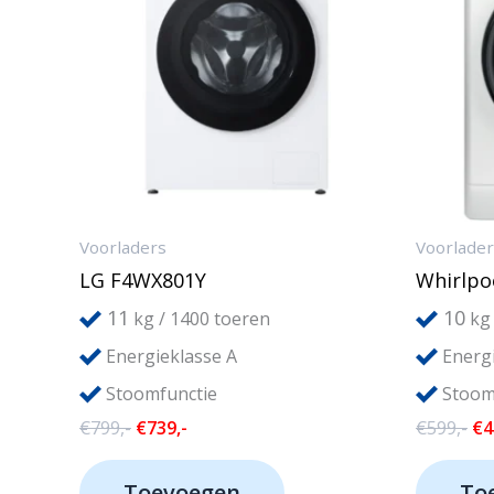
Voorladers
Voorlade
LG F4WX801Y
Whirlpo
11
10
kg / 1400 toeren
kg 
Energieklasse A
Energi
Stoomfunctie
Stoom
Oorspronkelijke
Huidige
Oo
€
799,-
€
739,-
€
599,-
€
4
prijs
prijs
pri
was:
is:
wa
Toevoegen
To