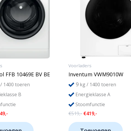
rs
Voorladers
ol FFB 10469E BV BE
Inventum VWM9010W
9
/ 1400 toeren
kg / 1400 toeren
eklasse B
Energieklasse A
functie
Stoomfunctie
rspronkelijke
Huidige
Oorspronkelijke
Huidige
49,-
€
519,-
€
419,-
js
prijs
prijs
prijs
s:
is:
was:
is:
evoegen
Toevoegen