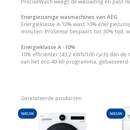
PreciseWash weegt de waslading en past he
Energiezuinige wasmachines van AEG
Energieklasse A-10% wast 10% energiezuinig
minuten. ProSense bespaart tot 30% tijd, w
Energieklasse A -10%
10% efficiënter (43,2 kWh/100 cycli) dan de
van het eco 40-60 programma, gebasseerd o
Gerelateerde producten
NIEUW
NIEUW