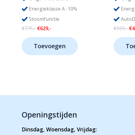
Energieklasse A -10%
Energi
Stoomfunctie
AutoD
Oorspronkelijke
Huidige
Oo
€
775,-
€
629,-
€
559,-
€
4
prijs
prijs
pri
was:
is:
wa
Toevoegen
To
€775,-.
€629,-.
€5
Openingstijden
Dinsdag, Woensdag, Vrijdag: