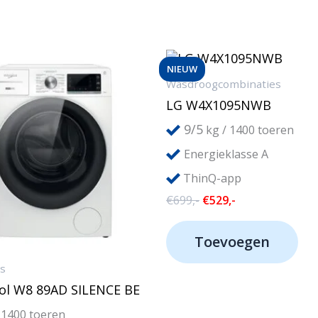
NIEUW
Wasdroogcombinaties
LG W4X1095NWB
9/5
kg / 1400 toeren
Energieklasse A
ThinQ-app
Oorspronkelijke
Huidige
€
699,-
€
529,-
prijs
prijs
was:
is:
Toevoegen
€699,-.
€529,-.
rs
ol W8 89AD SILENCE BE
 1400 toeren