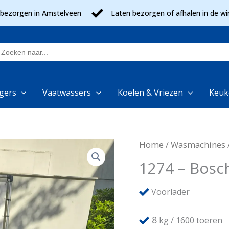
 bezorgen in Amstelveen
Laten bezorgen of afhalen in de wi
oek
aar:
gers
Vaatwassers
Koelen & Vriezen
Keuk
Home
/
Wasmachines
1274 – Bosc
Voorlader
8
kg / 1600 toeren