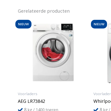
Gerelateerde producten
NIEUW
NIEUW
Voorladers
Voorlade
AEG LR73842
Whirlpo
8
8
kg / 1400 toeren
kg /