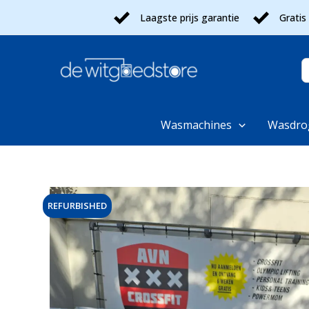
Ga
Laagste prijs garantie
Gratis
naar
de
inhoud
Z
n
Wasmachines
Wasdro
REFURBISHED