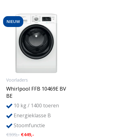
NIEUW
Voorladers
Whirlpool FFB 10469E BV
BE
10
kg / 1400 toeren
Energieklasse B
Stoomfunctie
Oorspronkelijke
Huidige
€
599,-
€
449,-