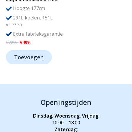
Hoogte 177cm
291L koelen, 151L
vriezen
Extra fabrieksgarantie
Oorspronkelijke
Huidige
€
729,-
€
499,-
prijs
prijs
was:
is:
Toevoegen
€729,-.
€499,-.
Openingstijden
Dinsdag, Woensdag, Vrijdag:
10:00 – 18:00
Zaterdag: