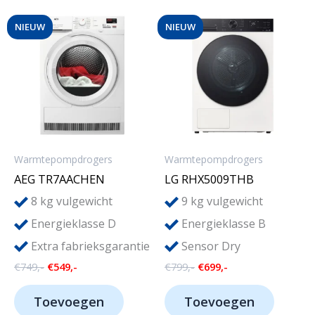
NIEUW
NIEUW
Warmtepompdrogers
Warmtepompdrogers
AEG TR7AACHEN
LG RHX5009THB
8
9
kg vulgewicht
kg vulgewicht
Energieklasse D
Energieklasse B
Extra fabrieksgarantie
Sensor Dry
Oorspronkelijke
Huidige
Oorspronkelijke
Huidige
€
749,-
€
549,-
€
799,-
€
699,-
prijs
prijs
prijs
prijs
was:
is:
was:
is:
Toevoegen
Toevoegen
€749,-.
€549,-.
€799,-.
€699,-.