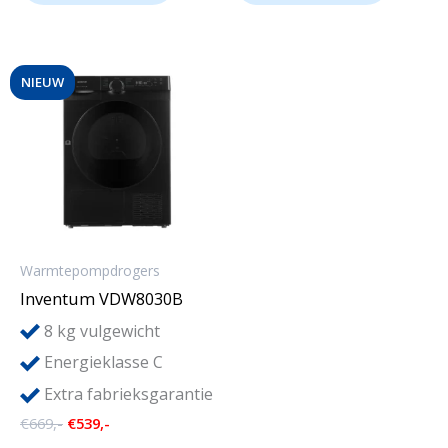
NIEUW
Warmtepompdrogers
Inventum VDW8030B
8
kg vulgewicht
Energieklasse C
Extra fabrieksgarantie
Oorspronkelijke
Huidige
€
669,-
€
539,-
prijs
prijs