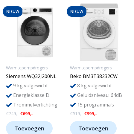
NIEUW
NIEUW
Warmtepompdrogers
Warmtepompdrogers
Siemens WQ32J200NL
Beko BM3T38232CW
9
8
kg vulgewicht
kg vulgewicht
Energieklasse D
Geluidsniveau: 64dB
Trommelverlichting
15 programma’s
Oorspronkelijke
Huidige
Oorspronkelijke
Huidige
€
749,-
€
699,-
€
519,-
€
399,-
prijs
prijs
prijs
prijs
was:
is:
was:
is:
Toevoegen
Toevoegen
€749,-.
€699,-.
€519,-.
€399,-.