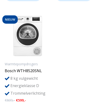
NIEUW
Warmtepompdrogers
Bosch WTH8520SNL
8
kg vulgewicht
Energieklasse D
Trommelverlichting
Oorspronkelijke
Huidige
€
809,-
€
599,-
prijs
prijs