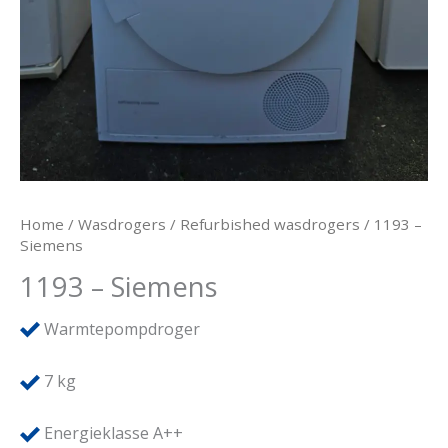
Home
/
Wasdrogers
/
Refurbished wasdrogers
/ 1193 –
Siemens
1193 – Siemens
Warmtepompdroger
7
kg
Energieklasse A++