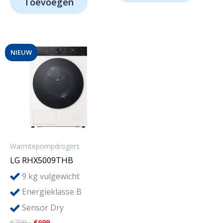
Toevoegen
€1.529,-.
€1.479,-.
NIEUW
Warmtepompdrogers
LG RHX5009THB
9
kg vulgewicht
Energieklasse B
Sensor Dry
Oorspronkelijke
Huidige
€
799,-
€
699,-