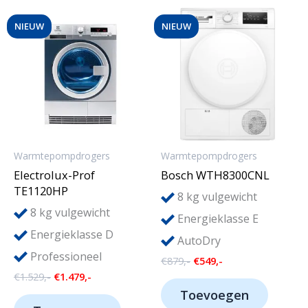
NIEUW
NIEUW
Warmtepompdrogers
Warmtepompdrogers
Electrolux-Prof
Bosch WTH8300CNL
TE1120HP
8
kg vulgewicht
8
kg vulgewicht
Energieklasse E
Energieklasse D
AutoDry
Professioneel
Oorspronkelijke
Huidige
€
879,-
€
549,-
prijs
prijs
Oorspronkelijke
Huidige
€
1.529,-
€
1.479,-
was:
is:
prijs
prijs
Toevoegen
€879,-.
€549,-.
was:
is: