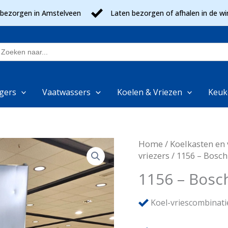
 bezorgen in Amstelveen
Laten bezorgen of afhalen in de wi
oek
aar:
gers
Vaatwassers
Koelen & Vriezen
Keuk
Home
/
Koelkasten en 
vriezers
/ 1156 – Bosch
1156 – Bosc
Koel-vriescombinati