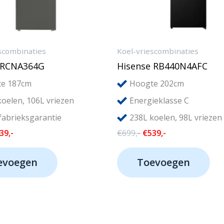
scombinaties
Koel-vriescombinaties
1RCNA364G
Hisense RB440N4AFC
e 187cm
Hoogte 202cm
koelen, 106L vriezen
Energieklasse C
 fabrieksgarantie
238L koelen, 98L vriezen
rspronkelijke
Huidige
Oorspronkelijke
Huidige
39,-
€
699,-
€
539,-
js
prijs
prijs
prijs
s:
is:
was:
is:
evoegen
Toevoegen
99,-.
€439,-.
€699,-.
€539,-.