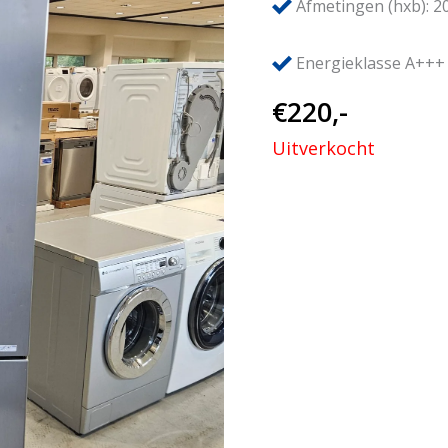
Afmetingen (hxb): 2
Energieklasse A+++
€
220,-
Uitverkocht