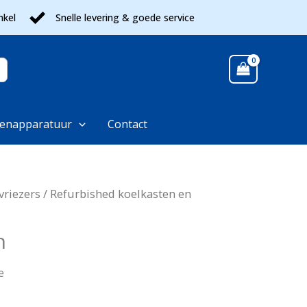
nkel
Snelle levering & goede service
enapparatuur
Contact
vriezers
/
Refurbished koelkasten en
h
e