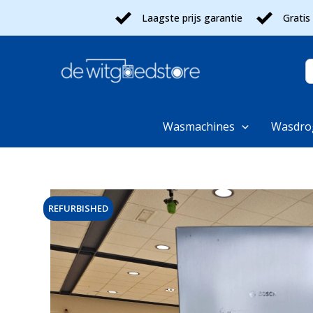
Ga
Laagste prijs garantie
Gratis
naar
de
inhoud
Z
n
Wasmachines
Wasdro
REFURBISHED