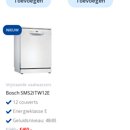
Toevoegen
Toevoegen
€529,-.
€399,-.
€389,-.
€329,-.
NIEUW
Vrijstaande vaatwassers
Bosch SMS2ITW12E
12
couverts
Energieklasse E
Geluidsniveau: 48dB
Oorspronkelijke
Huidige
€
549,-
€
469,-