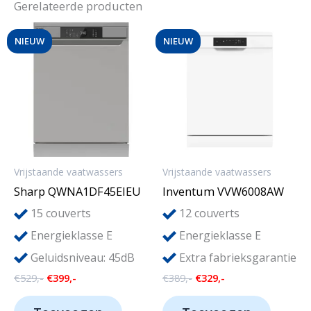
Gerelateerde producten
NIEUW
NIEUW
Vrijstaande vaatwassers
Vrijstaande vaatwassers
Sharp QWNA1DF45EIEU
Inventum VVW6008AW
15
12
couverts
couverts
Energieklasse E
Energieklasse E
Geluidsniveau: 45dB
Extra fabrieksgarantie
Oorspronkelijke
Huidige
Oorspronkelijke
Huidige
€
529,-
€
399,-
€
389,-
€
329,-
prijs
prijs
prijs
prijs
was:
is:
was:
is: