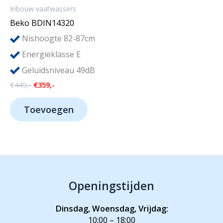
Inbouw vaatwassers
Beko BDIN14320
Nishoogte 82-87cm
Energieklasse E
Geluidsniveau 49dB
Oorspronkelijke
Huidige
€
449,-
€
359,-
prijs
prijs
was:
is:
Toevoegen
€449,-.
€359,-.
Openingstijden
Dinsdag, Woensdag, Vrijdag:
10:00 – 18:00