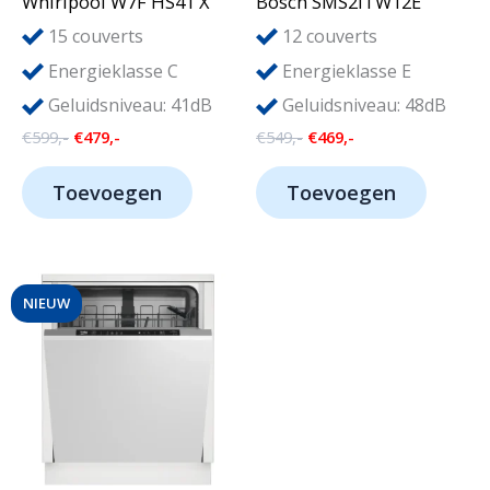
Whirlpool W7F HS41 X
Bosch SMS2ITW12E
15
12
couverts
couverts
Energieklasse C
Energieklasse E
Geluidsniveau: 41dB
Geluidsniveau: 48dB
Oorspronkelijke
Huidige
Oorspronkelijke
Huidige
€
599,-
€
479,-
€
549,-
€
469,-
prijs
prijs
prijs
prijs
was:
is:
was:
is:
Toevoegen
Toevoegen
€599,-.
€479,-.
€549,-.
€469,-.
NIEUW