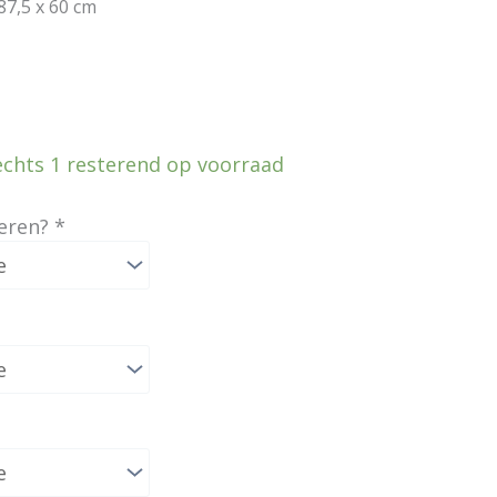
87,5 x 60 cm
echts 1 resterend op voorraad
eren?
*