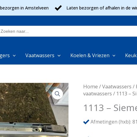
 bezorgen in Amstelveen
Laten bezorgen of afhalen in de wi
oek
aar:
gers
Vaatwassers
Koelen & Vriezen
Keuk
Home
/
Vaatwassers
/
vaatwassers
/ 1113 – 
1113 – Siem
Afmetingen (hxb): 81