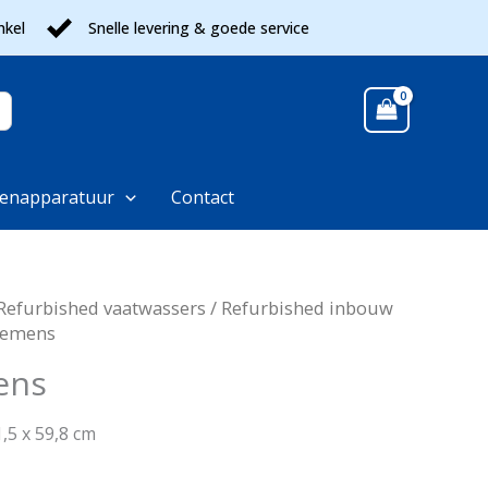
nkel
Snelle levering & goede service
enapparatuur
Contact
Refurbished vaatwassers
/
Refurbished inbouw
Siemens
ens
,5 x 59,8 cm