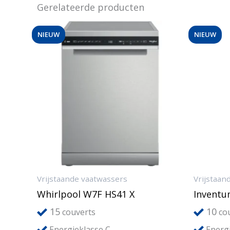
Gerelateerde producten
NIEUW
NIEUW
Vrijstaande vaatwassers
Vrijstaan
Whirlpool W7F HS41 X
Invent
15
10
couverts
cou
Energieklasse C
Energi