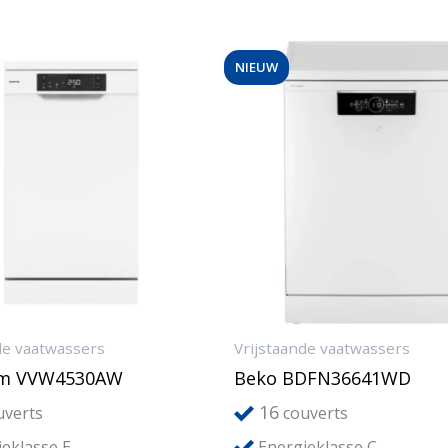
NIEUW
de vaatwassers
Vrijstaande vaatwassers
um VVW4530AW
Beko BDFN36641WD
16
verts
couverts
eklasse E
Energieklasse C