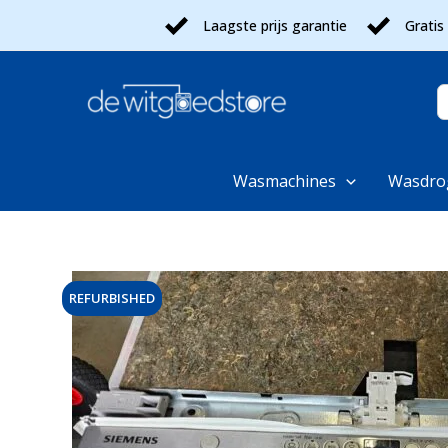
Ga
Laagste prijs garantie
Gratis
naar
de
inhoud
Z
n
Wasmachines
Wasdro
REFURBISHED