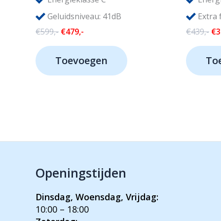
Geluidsniveau: 41dB
Extra 
Oorspronkelijke
Huidige
Oo
€
599,-
€
479,-
€
439,-
€
3
prijs
prijs
pri
was:
is:
wa
Toevoegen
To
€599,-.
€479,-.
€4
Openingstijden
Dinsdag, Woensdag, Vrijdag:
10:00 – 18:00