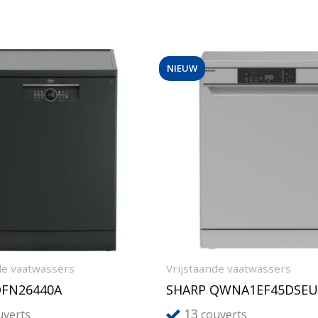
NIEUW
de vaatwassers
Vrijstaande vaatwassers
DFN26440A
SHARP QWNA1EF45DSEU
13
verts
couverts