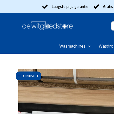
Ga
Laagste prijs garantie
Gratis
naar
de
inhoud
Z
n
Wasmachines
Wasdro
REFURBISHED