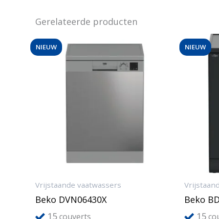
Gerelateerde producten
NIEUW
NIEUW
Vrijstaande vaatwassers
Vrijstaan
Beko DVN06430X
Beko B
15
15
couverts
cou