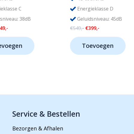
eklasse C
Energieklasse D
sniveau: 38dB
Geluidsniveau: 45dB
rspronkelijke
Huidige
Oorspronkelijke
Huidige
49,-
€
549,-
€
399,-
js
prijs
prijs
prijs
s:
is:
was:
is:
evoegen
Toevoegen
49,-.
€449,-.
€549,-.
€399,-.
Service & Bestellen
Bezorgen & Afhalen