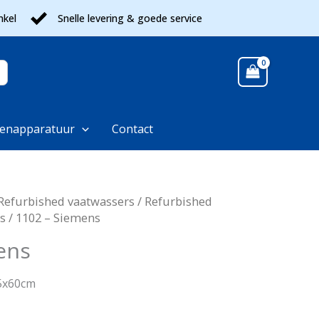
nkel
Snelle levering & goede service
enapparatuur
Contact
Refurbished vaatwassers
/
Refurbished
s
/ 1102 – Siemens
ens
85x60cm