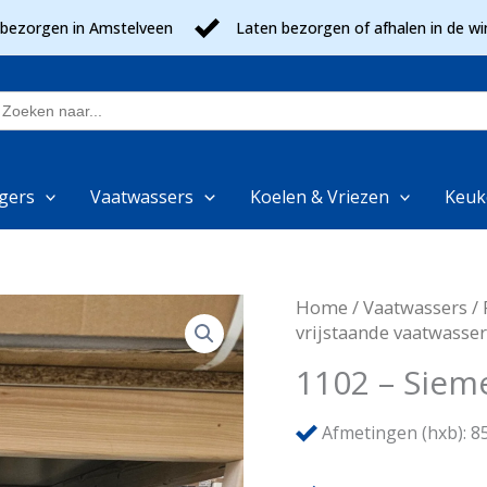
 bezorgen in Amstelveen
Laten bezorgen of afhalen in de wi
oek
aar:
gers
Vaatwassers
Koelen & Vriezen
Keuk
Home
/
Vaatwassers
/
vrijstaande vaatwasser
1102 – Siem
Afmetingen (hxb): 