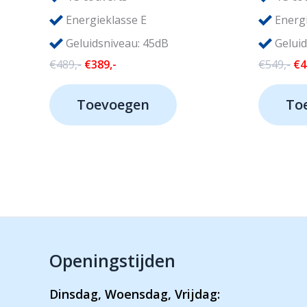
Energieklasse E
Energi
Geluidsniveau: 45dB
Geluid
Oorspronkelijke
Huidige
Oo
€
489,-
€
389,-
€
549,-
€
4
prijs
prijs
pri
was:
is:
wa
Toevoegen
To
€489,-.
€389,-.
€5
Openingstijden
Dinsdag, Woensdag, Vrijdag: