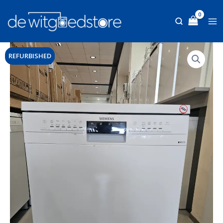
Ga
naar
de
inhoud
REFURBISHED