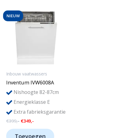
NIEUW
Inbouw vaatwassers
Inventum IVW6008A
Nishoogte 82-87cm
Energieklasse E
Extra fabrieksgarantie
Oorspronkelijke
Huidige
€
399,-
€
349,-
prijs
prijs
was:
is:
Toevoegen
€399,-.
€349,-.