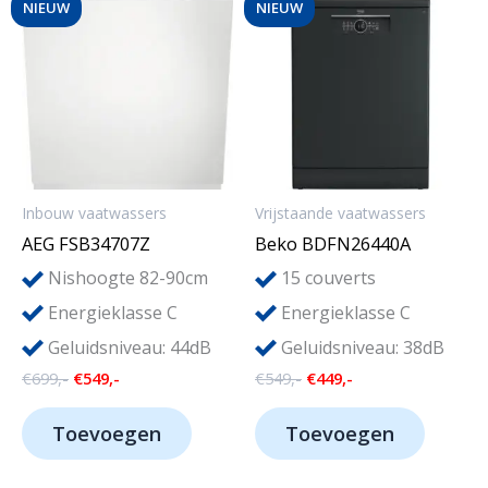
NIEUW
NIEUW
Inbouw vaatwassers
Vrijstaande vaatwassers
AEG FSB34707Z
Beko BDFN26440A
15
Nishoogte 82-90cm
couverts
Energieklasse C
Energieklasse C
Geluidsniveau: 44dB
Geluidsniveau: 38dB
Oorspronkelijke
Huidige
Oorspronkelijke
Huidige
€
699,-
€
549,-
€
549,-
€
449,-
prijs
prijs
prijs
prijs
was:
is:
was:
is:
Toevoegen
Toevoegen
€699,-.
€549,-.
€549,-.
€449,-.