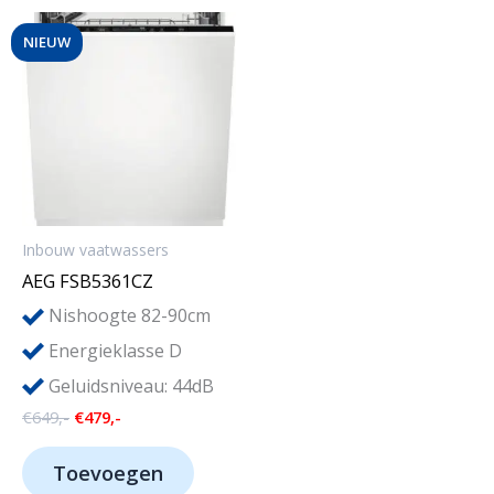
NIEUW
Inbouw vaatwassers
AEG FSB5361CZ
Nishoogte 82-90cm
Energieklasse D
Geluidsniveau: 44dB
Oorspronkelijke
Huidige
€
649,-
€
479,-
prijs
prijs
was:
is:
Toevoegen
€649,-.
€479,-.