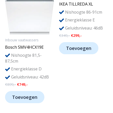
IKEA TILLREDA XL
Nishoogte 86-91cm
Energieklasse E
Geluidsniveau: 46dB
Oorspronkelijke
Huidige
€
349,-
€
299,-
prijs
prijs
Inbouw vaatwassers
was:
is:
Bosch SMV4HCX19E
Toevoegen
€349,-.
€299,-.
Nishoogte 81,5-
87,5cm
Energieklasse D
Geluidsniveau: 42dB
Oorspronkelijke
Huidige
€
899,-
€
749,-
prijs
prijs
was:
is:
Toevoegen
€899,-.
€749,-.