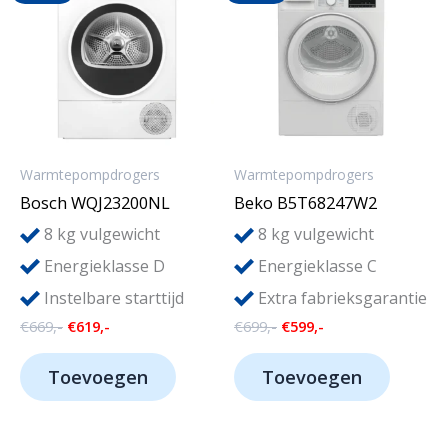
Warmtepompdrogers
Warmtepompdrogers
Bosch WQJ23200NL
Beko B5T68247W2
8
8
kg vulgewicht
kg vulgewicht
Energieklasse D
Energieklasse C
Instelbare starttijd
Extra fabrieksgarantie
Oorspronkelijke
Huidige
Oorspronkelijke
Huidige
€
669,-
€
619,-
€
699,-
€
599,-
prijs
prijs
prijs
prijs
was:
is:
was:
is:
Toevoegen
Toevoegen
€669,-.
€619,-.
€699,-.
€599,-.