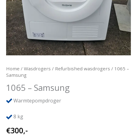
Home
/
Wasdrogers
/
Refurbished wasdrogers
/ 1065 –
Samsung
1065 – Samsung
Warmtepompdroger
8
kg
€
300,-