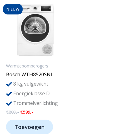
NIEUW
Warmtepompdrogers
Bosch WTH8520SNL
8
kg vulgewicht
Energieklasse D
Trommelverlichting
Oorspronkelijke
Huidige
€
809,-
€
599,-
prijs
prijs
was:
is:
Toevoegen
€809,-.
€599,-.