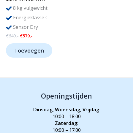
8
kg vulgewicht
Energieklasse C
Sensor Dry
Oorspronkelijke
Huidige
€
649,-
€
579,-
prijs
prijs
was:
is:
Toevoegen
€649,-.
€579,-.
Openingstijden
Dinsdag, Woensdag, Vrijdag:
10:00 – 18:00
Zaterdag:
10:00 – 17:00