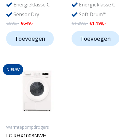
Energieklasse C
Energieklasse C
Sensor Dry
Soft Drum™
Oorspronkelijke
Huidige
Oorspronkelijke
Huidige
€
699,-
€
649,-
€
1.299,-
€
1.199,-
prijs
prijs
prijs
prijs
was:
is:
was:
is:
Toevoegen
Toevoegen
€699,-.
€649,-.
€1.299,-.
€1.199,-.
NIEUW
Warmtepompdrogers
LG RHX1008NWH