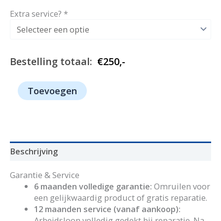
Extra service?
*
Bestelling totaal:
€
250,-
1062
Toevoegen
-
AEG
aantal
Beschrijving
Garantie & Service
6 maanden volledige garantie:
Omruilen voor
een gelijkwaardig product of gratis reparatie.
12 maanden service (vanaf aankoop):
Arbeidsloon volledig gedekt bij reparatie. Na