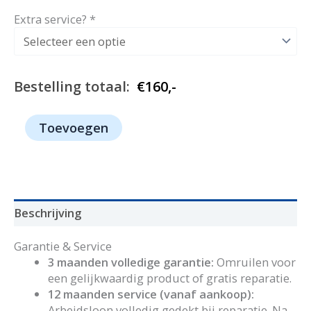
Extra service?
*
Bestelling totaal:
€
160,-
1053
Toevoegen
-
AEG
aantal
Beschrijving
Garantie & Service
3 maanden volledige garantie:
Omruilen voor
een gelijkwaardig product of gratis reparatie.
12 maanden service (vanaf aankoop):
Arbeidsloon volledig gedekt bij reparatie. Na