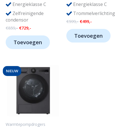
Energieklasse C
Energieklasse C
Zelfreinigende
Trommelverlichting
condensor
Oorspronkelijke
Huidige
€
599,-
€
499,-
prijs
prijs
Oorspronkelijke
Huidige
€
859,-
€
729,-
was:
is:
prijs
prijs
Toevoegen
€599,-.
€499,-.
was:
is:
Toevoegen
€859,-.
€729,-.
NIEUW
Warmtepompdrogers