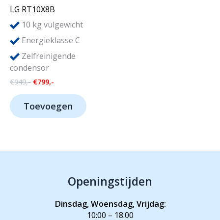
LG RT10X8B
10
kg vulgewicht
Energieklasse C
Zelfreinigende
condensor
Oorspronkelijke
Huidige
€
949,-
€
799,-
prijs
prijs
was:
is:
Toevoegen
€949,-.
€799,-.
Openingstijden
Dinsdag, Woensdag, Vrijdag:
10:00 – 18:00