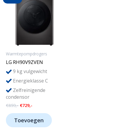
Warmtepompdrogers
LG RH90V9ZVEN
9
kg vulgewicht
Energieklasse C
Zelfreinigende
condensor
Oorspronkelijke
Huidige
€
859,-
€
729,-
prijs
prijs
was:
is:
Toevoegen
€859,-.
€729,-.