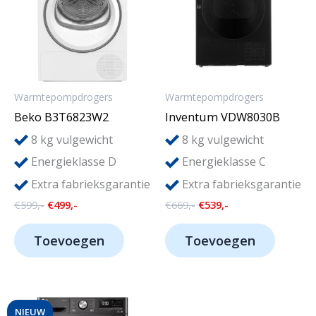
Warmtepompdrogers
Warmtepompdrogers
Beko B3T6823W2
Inventum VDW8030B
8
8
kg vulgewicht
kg vulgewicht
Energieklasse D
Energieklasse C
Extra fabrieksgarantie
Extra fabrieksgarantie
Oorspronkelijke
Huidige
Oorspronkelijke
Huidige
€
599,-
€
499,-
€
669,-
€
539,-
prijs
prijs
prijs
prijs
was:
is:
was:
is:
Toevoegen
Toevoegen
€599,-.
€499,-.
€669,-.
€539,-.
NIEUW