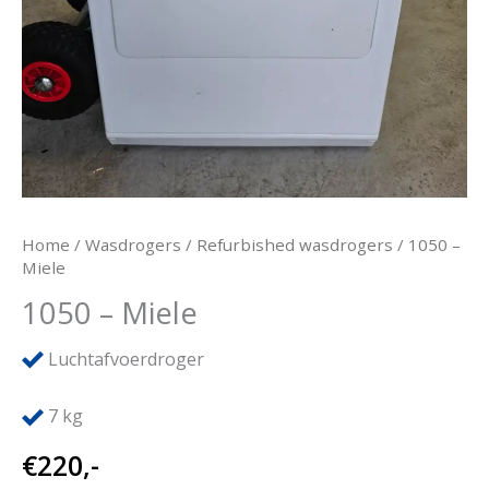
Home
/
Wasdrogers
/
Refurbished wasdrogers
/ 1050 –
Miele
1050 – Miele
Luchtafvoerdroger
7
kg
€
220,-