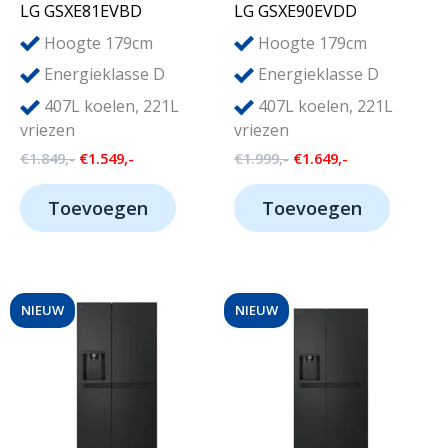
LG GSXE81EVBD
LG GSXE90EVDD
Hoogte 179cm
Hoogte 179cm
Energieklasse D
Energieklasse D
407L koelen, 221L
407L koelen, 221L
vriezen
vriezen
Oorspronkelijke
Huidige
Oorspronkelijke
Huidige
€
1.849,-
€
1.549,-
€
1.999,-
€
1.649,-
prijs
prijs
prijs
prijs
was:
is:
was:
is:
Toevoegen
Toevoegen
€1.849,-.
€1.549,-.
€1.999,-.
€1.649,-.
NIEUW
NIEUW