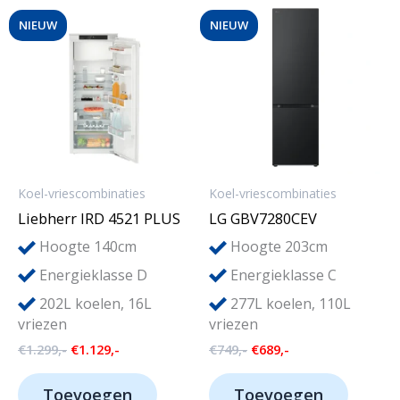
NIEUW
NIEUW
Koel-vriescombinaties
Koel-vriescombinaties
Liebherr IRD 4521 PLUS
LG GBV7280CEV
Hoogte 140cm
Hoogte 203cm
Energieklasse D
Energieklasse C
202L koelen, 16L
277L koelen, 110L
vriezen
vriezen
Oorspronkelijke
Huidige
Oorspronkelijke
Huidige
€
1.299,-
€
1.129,-
€
749,-
€
689,-
prijs
prijs
prijs
prijs
was:
is:
was:
is:
Toevoegen
Toevoegen
€1.299,-.
€1.129,-.
€749,-.
€689,-.