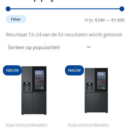
Filter
M
M
Prijs:
€240
—
€1.650
i
a
Ges
Resultaat 13–24 van de 53 resultaten wordt getoond
op
n
x
pop
.
.
p
p
r
r
NIEUW
NIEUW
i
i
j
j
s
s
Koel-vriescombinaties
Koel-vriescombinaties