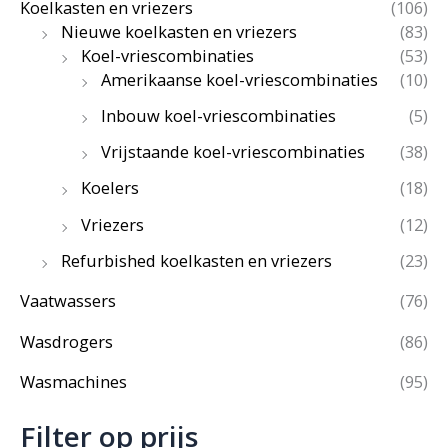
Koelkasten en vriezers
(106)
Nieuwe koelkasten en vriezers
(83)
Koel-vriescombinaties
(53)
Amerikaanse koel-vriescombinaties
(10)
Inbouw koel-vriescombinaties
(5)
Vrijstaande koel-vriescombinaties
(38)
Koelers
(18)
Vriezers
(12)
Refurbished koelkasten en vriezers
(23)
Vaatwassers
(76)
Wasdrogers
(86)
Wasmachines
(95)
Filter op prijs