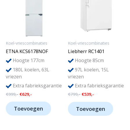
Koel-vriescombinaties
Koel-vriescombinaties
ETNA KCS6178NOF
Liebherr RC1401
Hoogte 177cm
Hoogte 85cm
180L koelen, 63L
97
L koelen, 15L
vriezen
vriezen
Extra fabrieksgarantie
Extra fabrieksgarantie
Oorspronkelijke
Huidige
Oorspronkelijke
Huidige
€
999,-
€
629,-
€
799,-
€
539,-
prijs
prijs
prijs
prijs
was:
is:
was:
is:
Toevoegen
Toevoegen
€999,-.
€629,-.
€799,-.
€539,-.