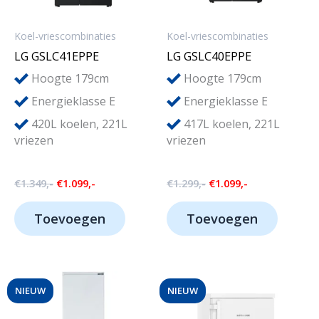
Koel-vriescombinaties
Koel-vriescombinaties
LG GSLC41EPPE
LG GSLC40EPPE
Hoogte 179cm
Hoogte 179cm
Energieklasse E
Energieklasse E
420L koelen, 221L
417L koelen, 221L
vriezen
vriezen
Oorspronkelijke
Huidige
Oorspronkelijke
Huidige
€
1.349,-
€
1.099,-
€
1.299,-
€
1.099,-
prijs
prijs
prijs
prijs
was:
is:
was:
is:
Toevoegen
Toevoegen
€1.349,-.
€1.099,-.
€1.299,-.
€1.099,-.
NIEUW
NIEUW