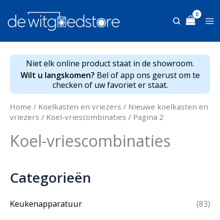
Ga
naar
de
inhoud
Niet elk online product staat in de showroom.
Wilt u langskomen?
Bel of app ons gerust om te
checken of uw favoriet er staat.
Home
/
Koelkasten en vriezers
/
Nieuwe koelkasten en
vriezers
/
Koel-vriescombinaties
/ Pagina 2
Koel-vriescombinaties
Categorieën
Keukenapparatuur
(83)