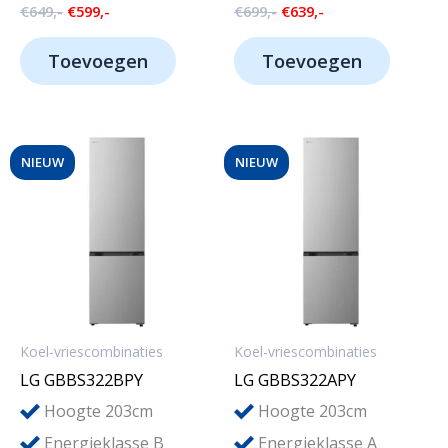
Oorspronkelijke
Huidige
Oorspronkelijke
Huidige
€
649,-
€
599,-
€
699,-
€
639,-
prijs
prijs
prijs
prijs
was:
is:
was:
is:
Toevoegen
Toevoegen
€649,-.
€599,-.
€699,-.
€639,-.
NIEUW
NIEUW
Koel-vriescombinaties
Koel-vriescombinaties
LG GBBS322BPY
LG GBBS322APY
Hoogte 203cm
Hoogte 203cm
Energieklasse B
Energieklasse A