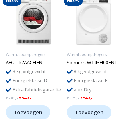
NIEUW
NIEUW
Warmtepompdrogers
Warmtepompdrogers
AEG TR7AACHEN
Siemens WT43H00ENL
8
8
kg vulgewicht
kg vulgewicht
Energieklasse D
Energieklasse E
Extra fabrieksgarantie
autoDry
Oorspronkelijke
Huidige
Oorspronkelijke
Huidige
€
749,-
€
549,-
€
729,-
€
549,-
prijs
prijs
prijs
prijs
was:
is:
was:
is:
Toevoegen
Toevoegen
€749,-.
€549,-.
€729,-.
€549,-.