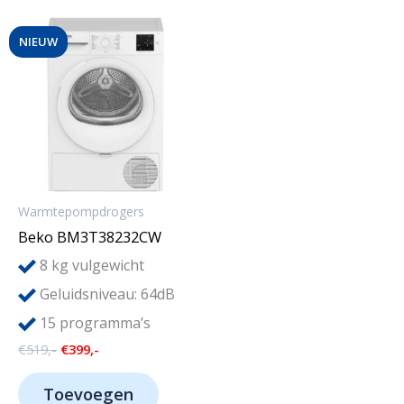
NIEUW
Warmtepompdrogers
Beko BM3T38232CW
8
kg vulgewicht
Geluidsniveau: 64dB
15 programma’s
Oorspronkelijke
Huidige
€
519,-
€
399,-
prijs
prijs
was:
is:
Toevoegen
€519,-.
€399,-.