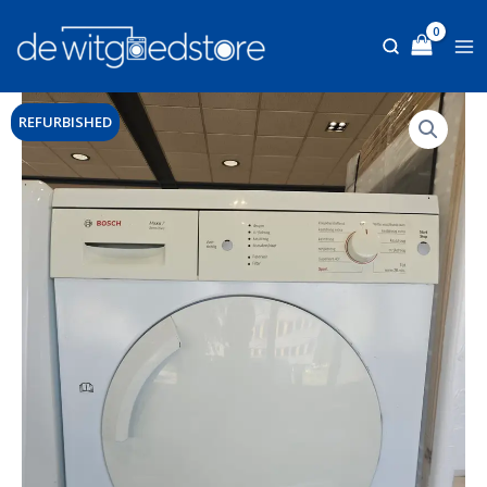
Ga
naar
de
inhoud
REFURBISHED